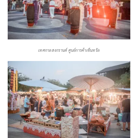
เทศกาลสงกรานต์ ศูนย์การค้าเซ็นทรัล