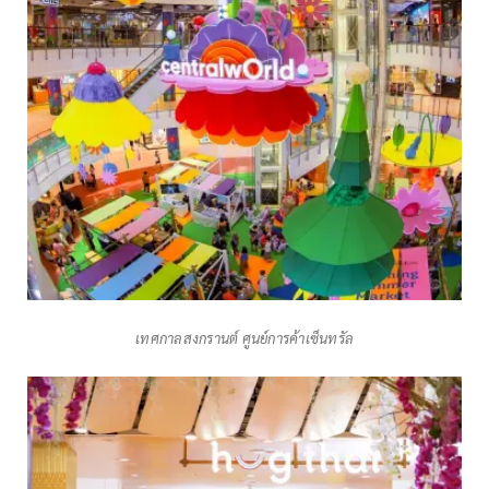
เทศกาลสงกรานต์ ศูนย์การค้าเซ็นทรัล