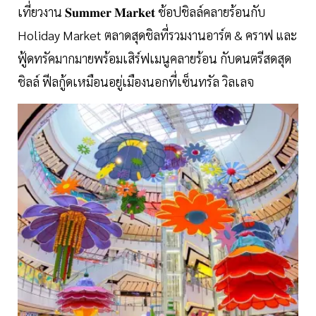
เที่ยวงาน 𝐒𝐮𝐦𝐦𝐞𝐫 𝐌𝐚𝐫𝐤𝐞𝐭 ช้อปชิลล์คลายร้อนกับ
Holiday Market ตลาดสุดชิลที่รวมงานอาร์ต & คราฟ และ
ฟู้ดทรัคมากมายพร้อมเสิร์ฟเมนูคลายร้อน กับดนตรีสดสุด
ชิลล์ ฟีลกู้ดเหมือนอยู่เมืองนอกที่เซ็นทรัล วิลเลจ