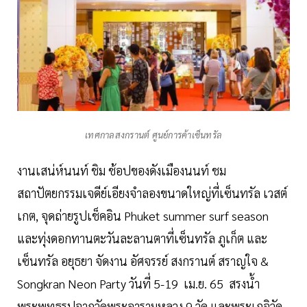
เทศกาลสงกรานต์ ศูนย์การค้าเซ็นทรัล
งานเสน่ห์นนท์ ชิม ช้อปของดังเมืองนนท์ ชม
สถาปัตยกรรมเจดีย์เอียงจำลองขนาดใหญ่ที่เซ็นทรัล เวสต์
เกต, จุดถ่ายรูปเช็คอิน Phuket summer surf season
และทุ่งดอกทานตะวันละลานตาที่เซ็นทรัล ภูเก็ต และ
เซ็นทรัล อยุธยา จัดงาน อัศจรรย์ สงกรานต์ สราญใจ &
Songkran Neon Party วันที่ 5-19 เม.ย. 65 สรงน้ำ
พระพุทธรูปจากวัดพระอารามหลวง 9 วัด และพระเกจิวัด