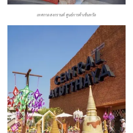
เทศกาลสงกรานต์ ศูนย์การค้าเซ็นทรัล