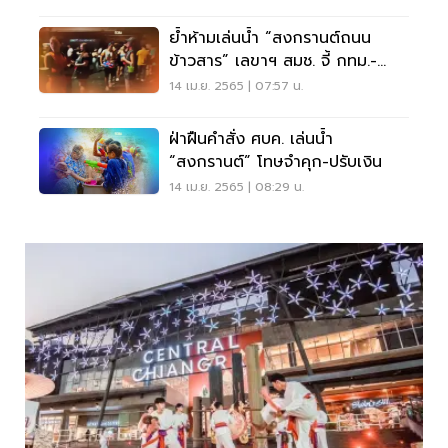
ย้ำห้ามเล่นน้ำ “สงกรานต์ถนน
ข้าวสาร” เลขาฯ สมช. จี้ กทม.-
มท.กวดขัน
14 เม.ย. 2565 | 07:57 น.
ฝ่าฝืนคำสั่ง ศบค. เล่นน้ำ
“สงกรานต์” โทษจำคุก-ปรับเงิน
14 เม.ย. 2565 | 08:29 น.