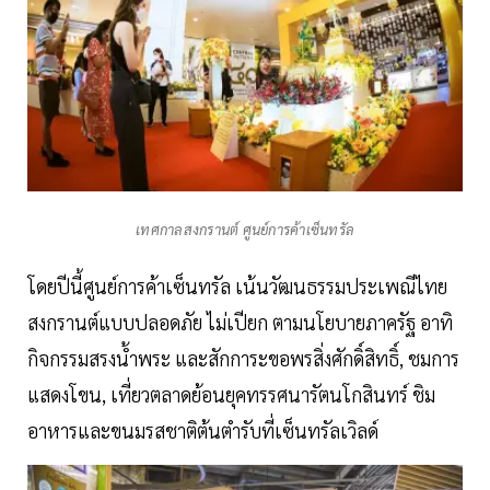
เทศกาลสงกรานต์ ศูนย์การค้าเซ็นทรัล
โดยปีนี้ศูนย์การค้าเซ็นทรัล เน้นวัฒนธรรมประเพณีไทย
สงกรานต์แบบปลอดภัย ไม่เปียก ตามนโยบายภาครัฐ อาทิ
กิจกรรมสรงน้ำพระ และสักการะขอพรสิ่งศักดิ์สิทธิ์, ชมการ
แสดงโขน, เที่ยวตลาดย้อนยุคทรรศนารัตนโกสินทร์ ชิม
อาหารและขนมรสชาติต้นตำรับที่เซ็นทรัลเวิลด์