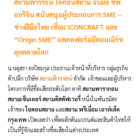
สยามพิวรรธน์ ไอคอนสยาม จับมือ ซีพี
ออริจิน สนับสนุนผู้ประกอบการ SME –
ช่างฝีมือไทย เชื่อม ICONCRAFT และ
“Origin SME” แพลตฟอร์มอีคอมเมิร์ซ
ลุยตลาดโลก
นางอุสรา ยงปิยะกุล ประธานเจ้าหน้าที่บริหาร กลุ่มธุรกิจ
ค้าปลีก บริษัท
สยามพิวรรธน์
จำกัด เจ้าของและผู้บริหาร
โครงการที่มีชื่อเสียงระดับโลก อาทิ
สยามพารากอน
สยามเซ็นเตอร์ สยามดิสคัฟเวอรี่
หนึ่งในพันธมิตร
เจ้าของ
ไอคอนสยาม
และ
สยาม พรีเมี่ยม เอาท์เล็ต
กรุงเทพ
เปิดเผยว่า เพื่อผลักดันแบรนด์และสินค้าไทยให้
เป็นที่รู้จักและสร้างชื่อเสียงในต่างประเทศ