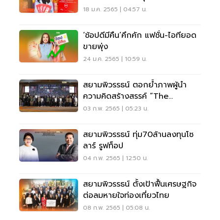
โตฯ อั่งเปา
18 ม.ค. 2565 | 04:57 น.
‘ช้อปดีมีคืน’คึกคัก แฟชั่น-ไอทียอด
ขายพุ่ง
24 ม.ค. 2565 | 10:59 น.
สยามพิวรรธน์ ตอกย้ำภาพผู้นำ
ความคิดสร้างสรรค์ “The
Visionary Icon”
03 ก.พ. 2565 | 05:23 น.
สยามพิวรรธน์ ทุ่ม70ล้านลงทุนโซ
ลาร์ รูฟท็อป
04 ก.พ. 2565 | 12:50 น.
สยามพิวรรธน์ ตั้งเป้าฟื้นเศรษฐกิจ
ต่อลมหายใจท่องเที่ยวไทย
08 ก.พ. 2565 | 05:08 น.