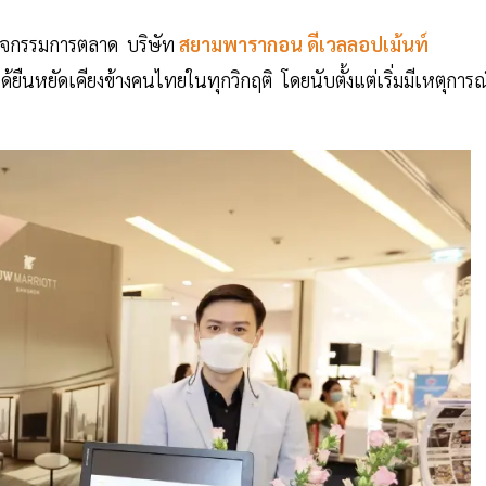
นกิจกรรมการตลาด บริษัท
สยามพารากอน ดีเวลลอปเม้นท์
้ยืนหยัดเคียงข้างคนไทยในทุกวิกฤติ โดยนับตั้งแต่เริ่มมีเหตุการณ