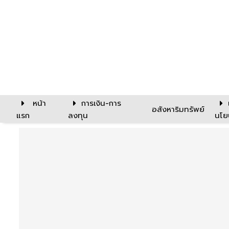
หน้า
การเงิน-การ
อสังหาริมทรัพย์
แรก
ลงทุน
นโย