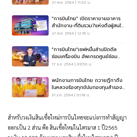
21 พ.ย. 2564 | 11:20 น.
"การบินไทย" เปิดราคาขายอาคาร
สำนักงาน-ที่ดินรวม7แห่งดึงผู้สนใจ
ชิงประมูล
21 พ.ย. 2564 | 12:18 น.
"การบินไทย"เซฟหมื่นล้านปิดดีล
ซ่อมเครื่องบิน อัพเกรดศูนย์ซ่อม
สุวรรณภูมิ
17 ธ.ค. 2564 | 09:50 น.
พนักงานการบินไทย ถวายฎีกาถึง
ในหลวงร้องทุกข์ปมกองทุนสำรอง
เลี้ยงชีพ
31 ธ.ค. 2564 | 01:18 น.
สำหรับวงเงินสินเชื่อใหม่การบินไทยจะแบ่งการทำสัญญา
ออกเป็น 2 ส่วน คือ สินเชื่อใหม่ในไตรมาส 1 ปี2565