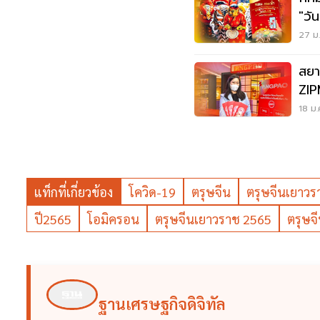
"วั
ตรุ
27 ม.
สยา
ZIP
โตฯ
18 ม.
แท็กที่เกี่ยวข้อง
โควิด-19
ตรุษจีน
ตรุษจีนเยาวร
ปี2565
โอมิครอน
ตรุษจีนเยาวราช 2565
ตรุษจ
ฐานเศรษฐกิจดิจิทัล