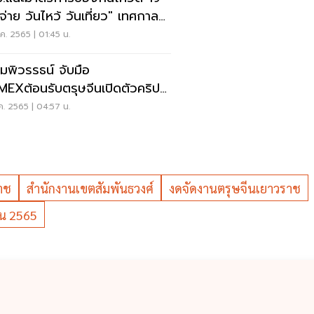
นจ่าย วันไหว้ วันเที่ยว" เทศกาล
ษจีน
ค. 2565 | 01:45 น.
มพิวรรธน์ จับมือ
MEXต้อนรับตรุษจีนเปิดตัวคริป
 อั่งเปา
ค. 2565 | 04:57 น.
าช
สำนักงานเขตสัมพันธวงศ์
งดจัดงานตรุษจีนเยาวราช
ีน 2565