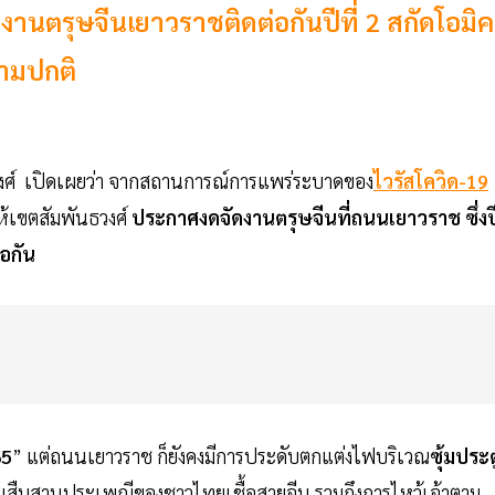
นตรุษจีนเยาวราชติดต่อกันปีที่ 2 สกัดโอมิค
ตามปกติ
วงศ์ เปิดเผยว่า จากสถานการณ์การแพร่ระบาดของ
ไวรัสโควิด-19
ให้เขตสัมพันธวงศ์
ประกาศงดจัดงานตรุษจีนที่ถนนเยาวราช ซึ่งป
่อกัน
65
” แต่ถนนเยาวราช ก็ยังคงมีการประดับตกแต่งไฟบริเวณ
ซุ้มประต
สืบสานประเพณีของชาวไทยเชื้อสายจีน รวมถึงการไหว้เจ้าตาม