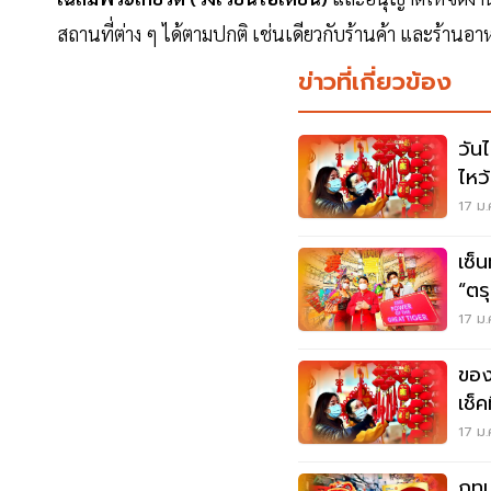
สถานที่ต่าง ๆ ได้ตามปกติ เช่นเดียวกับร้านค้า และร้านอ
ข่าวที่เกี่ยวข้อง
วันไห
ไหว
สอบท
17 ม.
เซ็
“ตร
17 ม.
ของ
เช็คที
17 ม.
กทม