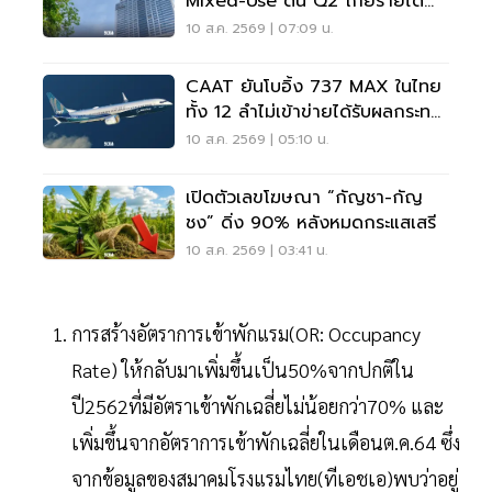
Mixed-Use ดัน Q2 โกยรายได้
1.3 หมื่นล้าน
10 ส.ค. 2569 | 07:09 น.
CAAT ยันโบอิ้ง 737 MAX ในไทย
ทั้ง 12 ลำไม่เข้าข่ายได้รับผลกระทบ
จากคำสั่ง FAA
10 ส.ค. 2569 | 05:10 น.
เปิดตัวเลขโฆษณา “กัญชา-กัญ
ชง” ดิ่ง 90% หลังหมดกระแสเสรี
10 ส.ค. 2569 | 03:41 น.
การสร้างอัตราการเข้าพักแรม(OR: Occupancy
Rate) ให้กลับมาเพิ่มขึ้นเป็น50%จากปกติใน
ปี2562ที่มีอัตราเข้าพักเฉลี่ยไม่น้อยกว่า70% และ
เพิ่มขึ้นจากอัตราการเข้าพักเฉลี่ยในเดือนต.ค.64 ซึ่ง
จากข้อมูลของสมาคมโรงแรมไทย(ทีเอชเอ)พบว่าอยู่