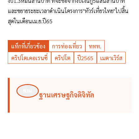
งบ1.3หมื่นล้านบาท ที่จะขอจากงบเงินกู้5แสนล้านบาท
และขยายระยะเวลาดำเนินโครงการ"ทัวร์เที่ยวไทย"ไปสิ้น
สุดในเดือนเม.ย.ปี65
แท็กที่เกี่ยวข้อง
การท่องเที่ยว
ททท.
คริปโตเคอเรนซี่
คริปโต
ปี2565
เมตาเวิร์ส
ฐานเศรษฐกิจดิจิทัล