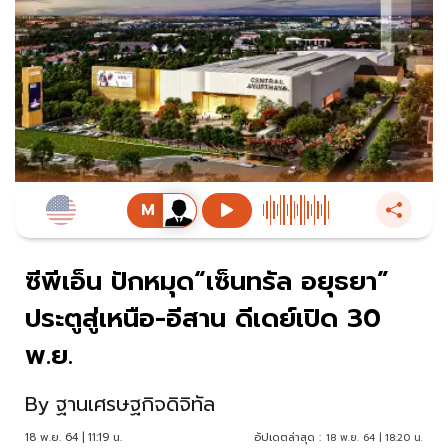
ซีพีเอ็น ปักหมุด“เซ็นทรัล อยุธยา”
ประตูสู่เหนือ-อีสาน ดีเดย์เปิด 30
พ.ย.
By
ฐานเศรษฐกิจดิจิทัล
18 พ.ย. 64 | 11:19 น.
อัปเดตล่าสุด :
18 พ.ย. 64 | 18:20 น.