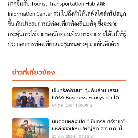
มากขึ้นกับ Tourist Transportation Hub และ
Information Center รวมไปถึงทำให้ไลฟ์สไตล์ทริปสนุก
ขึ้น กับประสบการณ์ท่องเที่ยวท้องถิ่นแท้ๆ ซึ่งจะช่วย
กระตุ้นการใช้จ่ายของนักท่องเที่ยว กระจายรายได้ไปให้ผู้
ประกอบการท่องเที่ยวและชุมชนต่างๆ มากขึ้นอีกด้วย
ข่าวที่เกี่ยวข้อง
เซ็นทรัลพัฒนา ทุ่มพันล้าน เสริม
แกร่ง Business Ecosystemโต
ยั่งยืน
01 ต.ค. 2564 | 05:39 น.
นับถอยหลังเปิด “เซ็นทรัล ศรีราชา”
แหล่งช้อปใหม่ ใหญ่สุด 27 ต.ค. นี้
25 ต.ค. 2564 | 07:32 น.