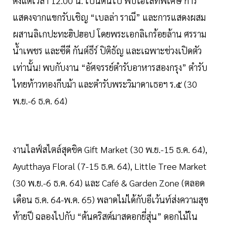
ตั้งแต่เวลา 12.00 น. เป็นต้นไป พบไฮไลท์พิเศษ การ
แสดงจากแขกรับเชิญ “เบลล่า ราณี” และการแสดงผสม
ผสานลิเกปะทะฮิปฮอป โดยพระเอกลิเกร้อยล้าน ศรราม
น้ำเพชร และซีดี กันต์ธีร์ ปิติธัญ และเฉพาะช่วงเปิดตัว
เท่านั้น! พบกับงาน “อัศจรรย์ตำรับอาหารสองกรุง” ตำรับ
ไทยท้าวทองกีบม้า และตำรับพระวิมาดาเธอฯ ร.๕ (30
พ.ย.-6 ธ.ค. 64)
งานไลฟ์สไตล์สุดชิค Gift Market (30 พ.ย.-15 ธ.ค. 64),
Ayutthaya Floral (7-15 ธ.ค. 64), Little Tree Market
(30 พ.ย.-6 ธ.ค. 64) และ Café & Garden Zone (ตลอด
เดือน ธ.ค. 64-พ.ค. 65) พลาดไม่ได้กับอีเว้นท์ส่งความสุข
ท้ายปี ฉลองไปกับ “ต้นคริสต์มาสดอกยี่สุ่น” ดอกไม้ใน