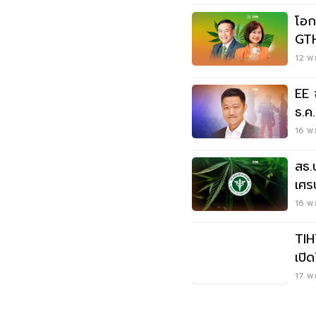
โอก
GTH
ปร
12 พ.
EE 
ธ.ค
16 พ.
สธ.
เศร
วิช
16 พ.
TIHTA ปั้นไทยสู่ 
เปิ
เมื
17 พ.