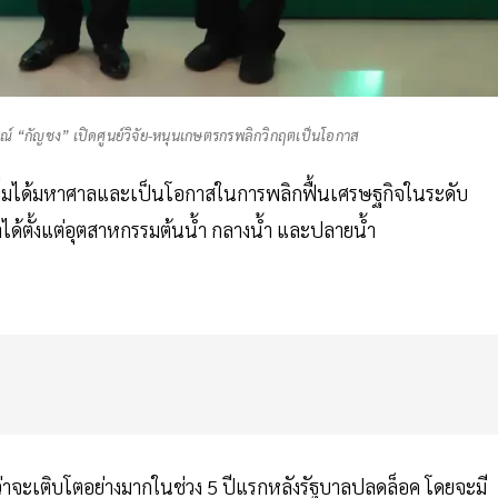
 “กัญชง” เปิดศูนย์วิจัย-หนุนเกษตรกรพลิกวิกฤตเป็นโอกาส
าเพิ่มได้มหาศาลและเป็นโอกาสในการพลิกฟื้นเศรษฐกิจในระดับ
้ตั้งแต่อุตสาหกรรมต้นน้ำ กลางน้ำ และปลายน้ำ
่าจะเติบโตอย่างมากในช่วง 5 ปีแรกหลังรัฐบาลปลดล็อค โดยจะมี