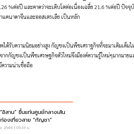
126 %ต่อปี และคาดว่าจะเติบโตต่อเนื่องเฉลี่ย 21.6 %ต่อปี ปัจจุบ
ิกาแคนาดาจีนและออสเตรเลีย เป็นหลัก
ได้รับความนิยมอย่างสูง กัญชงเป็นพืชเศราฐกิจที่จะมาเติมเต็มไม
งจากกัญชงเป็นพืชเศรษฐกิจตัวใหม่จึงมีองค์ความรู้ใหม่ๆมากมายแ
ีความน่าเชื่อถือ
 “อิสาน” ขึ้นแท่นศูนย์กลางเส้น
ท่องเที่ยวสาย “กัญชา”
ย. 2564 | 05:33 น.