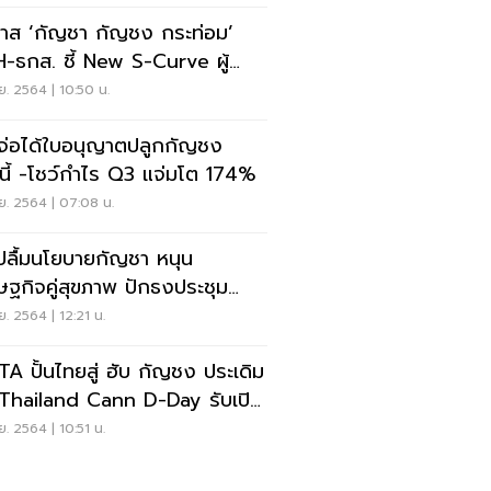
าส ‘กัญชา กัญชง กระท่อม’
-ธกส. ชี้ New S-Curve ผู้
ะกอบการไทย
ย. 2564 | 10:50 น.
จ่อได้ใบอนุญาตปลูกกัญชง
.นี้ -โชว์กำไร Q3 แจ่มโต 174%
ย. 2564 | 07:08 น.
ปลื้มนโยบายกัญชา หนุน
ษฐกิจคู่สุขภาพ ปักธงประชุม
าการต้นปี 65
ย. 2564 | 12:21 น.
ฮับ กัญชง ประเดิม
ดThailand Cann D-Day รับเปิด
อง
ย. 2564 | 10:51 น.