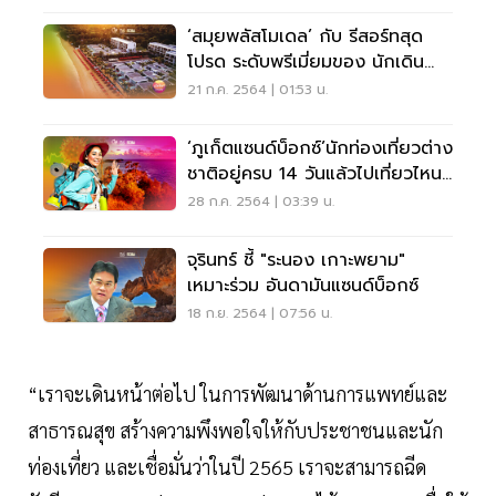
‘สมุยพลัสโมเดล’ กับ รีสอร์ทสุด
โปรด ระดับพรีเมี่ยมของ นักเดิน
ทาง
21 ก.ค. 2564 | 01:53 น.
‘ภูเก็ตแซนด์บ็อกซ์’นักท่องเที่ยวต่าง
ชาติอยู่ครบ 14 วันแล้วไปเที่ยวไหน
ต่อ
28 ก.ค. 2564 | 03:39 น.
จุรินทร์ ชี้ "ระนอง เกาะพยาม"
เหมาะร่วม อันดามันแซนด์บ็อกซ์
18 ก.ย. 2564 | 07:56 น.
“เราจะเดินหน้าต่อไป ในการพัฒนาด้านการแพทย์และ
สาธารณสุข สร้างความพึงพอใจให้กับประชาชนและนัก
ท่องเที่ยว และเชื่อมั่นว่าในปี 2565 เราจะสามารถฉีด