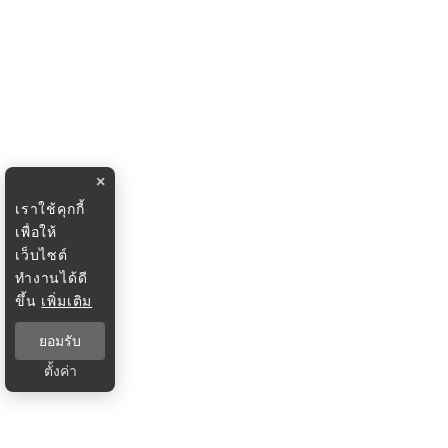
×
เราใช้คุกกี้
เพื่อให้
เว็บไซต์
ทำงานได้ดี
ขึ้น
เพิ่มเติม
ยอมรับ
ตั้งค่า