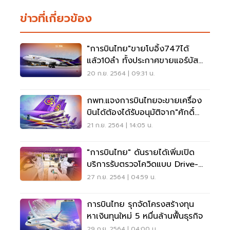
ข่าวที่เกี่ยวข้อง
"การบินไทย"ขายโบอิ้ง747ได้
แล้ว10ลำ ทั้งประกาศขายแอร์บัส
เพิ่มอีก3ลำ
20 ก.ย. 2564 | 09:31 น.
กพท.แจงการบินไทยจะขายเครื่อง
บินได้ต้องได้รับอนุมัติจาก"ศักดิ์
สยาม"ก่อน
21 ก.ย. 2564 | 14:05 น.
"การบินไทย" ดันรายได้เพิ่มเปิด
บริการรับตรวจโควิดแบบ Drive-
Thru
27 ก.ย. 2564 | 04:59 น.
การบินไทย รุกจัดโครงสร้างทุน
หาเงินทุนใหม่ 5 หมื่นล้านฟื้นธุรกิจ
29 ก.ย. 2564 | 04:00 น.