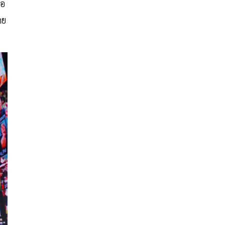
่อ
ดย