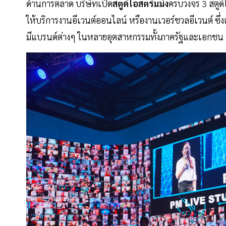
ด้านการตลาด บริษัทเปิด
สตูดิโอสตรีมมิ่ง
ครบวงจร 3 สตู
ให้บริการงานอีเวนต์ออนไลน์ หรืองานเวอร์ชวลอีเวนต์ ซึ่ง
มีแบรนด์ต่างๆ ในหลายอุตสาหกรรมทั้งภาครัฐและเอกชน เ