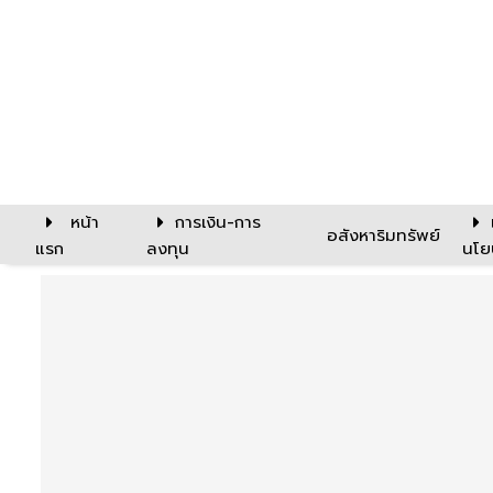
หน้า
การเงิน-การ
อสังหาริมทรัพย์
แรก
ลงทุน
นโย