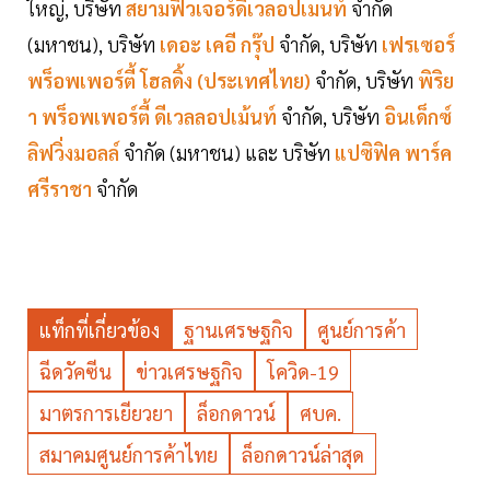
ใหญ่, บริษัท
สยามฟิวเจอร์ดีเวลอปเมนท์
จำกัด
(มหาชน), บริษัท
เดอะ เคอี กรุ๊ป
จำกัด, บริษัท
เฟรเซอร์
พร็อพเพอร์ตี้ โฮลดิ้ง (ประเทศไทย)
จำกัด, บริษัท
พิริย
า พร็อพเพอร์ตี้ ดีเวลลอปเม้นท์
จำกัด, บริษัท
อินเด็กซ์
ลิฟวิ่งมอลล์
จำกัด (มหาชน) และ บริษัท
แปซิฟิค พาร์ค
ศรีราชา
จำกัด
แท็กที่เกี่ยวข้อง
ฐานเศรษฐกิจ
ศูนย์การค้า
ฉีดวัคซีน
ข่าวเศรษฐกิจ
โควิด-19
มาตรการเยียวยา
ล็อกดาวน์
ศบค.
สมาคมศูนย์การค้าไทย
ล็อกดาวน์ล่าสุด