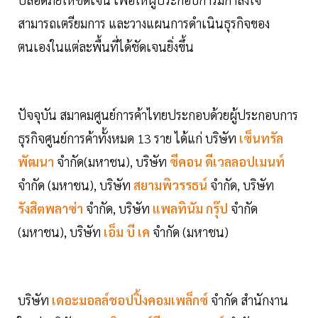
สามารถเตรียมการ และวางแผนการดำเนินธุรกิจของ
ตนเองในแต่ละพื้นที่ได้ชัดเจนยิ่งขึ้น
ปัจจุบัน สมาคมศูนย์การค้าไทยประกอบด้วยผู้ประกอบการ
ธุรกิจศูนย์การค้าทั้งหมด 13 ราย ได้แก่ บริษัท
เซ็นทรัล
พัฒนา
จำกัด(มหาชน), บริษัท
ซีคอน ดีเวลลอปเมนท์
จำกัด (มหาชน), บริษัท
สยามพิวรรธน์
จำกัด, บริษัท
รังสิตพลาซ่า
จำกัด, บริษัท
แพลทินัม กรุ๊ป
จำกัด
(มหาชน), บริษัท
เอ็ม บี เค
จำกัด (มหาชน)
บริษัท
เดอะมอลล์ชอปปิ้งคอมเพล็กซ์
จำกัด สำนักงาน