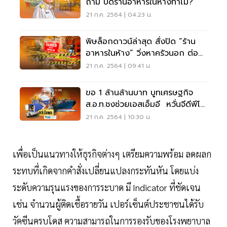
ถาม ปิดร้านอาหารในห้างทำไม?
21 ก.ค. 2564 | 04:23 น.
พิษล็อกดาวน์ล่าสุด สั่งปิด “ร้าน
อาหารในห้าง” วิ่งหาครัวนอก ต่อ
ชีพธุรกิจ
21 ก.ค. 2564 | 09:41 น.
ขอ 1 ล้านล้านบาท บูทเศรษฐกิจ
ส.อ.ท.ชงช่วยเอสเอ็มอี หวั่นจีดีพีโต
เหลือ 0%
21 ก.ค. 2564 | 10:30 น.
เพื่อเป็นแนวทางให้ธุรกิจต่างๆ เตรียมความพร้อม ลดผลก
ระทบที่เกิดจากคำสั่งเปลี่ยนแปลงกระทันหัน โดยแบ่ง
ระดับความรุนแรงของการระบาด มี Indicator ที่ชัดเจน
เช่น จำนวนผู้ติดเชื้อรายวัน เปอร์เซ็นต์ประชาชนได้รับ
วัคซีนครบโดส ความสามารถในการรองรับของโรงพยาบาล