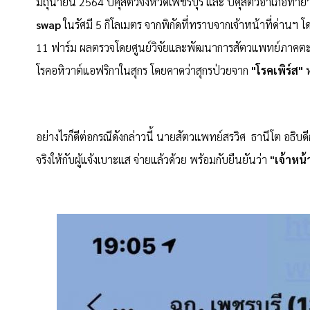
มิถุนายน 2564 ปศุสัตว์จังหวัดเพชรบุรี และ ปศุสัตว์อำเภอท่ายา
swap
ในรัศมี 5 กิโลเมตร จากพิกัดที่ทราบจากเจ้าหน้าที่ด่านฯ 
11 ฟาร์ม ผลตรวจโดยศูนย์วิจัยและพัฒนาการสัตวแพทย์ภาคตะวั
โรคอหิวาต์แอฟริกาในสุกร โดยคาดว่าสุกรป่วยจาก
"โรคเพิร์ส"
อย่างไรก็ดีต่อกรณีดังกล่าวนี้ นายสัตวแพทย์สรวิศ ธานีโต อธิบ
จริงให้กับผู้แจ้งเบาะแส จ่ายแล้วด้วย พร้อมกับยืนยันว่า
"เจ้าหน้า