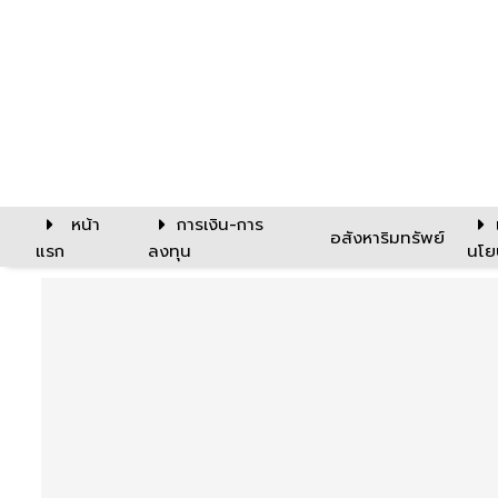
หน้า
การเงิน-การ
อสังหาริมทรัพย์
แรก
ลงทุน
นโย