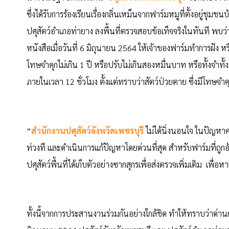
ซึ่งได้รับการร้องเรียนเรื่องกลิ่นเหม็นจากฟาร์มหมูที่ตั้งอยู่ชุมชนบ
ปศุสัตว์อำเภอท่ายาง ลงพื้นที่ตรวจสอบข้อเท็จจริงในทันที พบว่าไ
หนังสือเมื่อวันที่ 6 มิถุนายน 2564 ให้เจ้าของฟาร์มทำการฝัง
โทษจำคุกไม่เกิน 1 ปี หรือปรับไม่เกินสองหมื่นบาท หรือทั้งจำทั้
ภายในเวลา 12 ชั่วโมง ตั้งแต่ทราบว่าสัตว์ป่วยตาย ซึ่งมีโทษจำคุก
“
สำนักงานปศุสัตว์จังหวัดเพชรบุรี
ไม่ได้นิ่งนอนใจ ในปัญห
ท่วงที และดำเนินการแก้ปัญหาโดยด่วนที่สุด สำหรับฟาร์มที่ถูกอ้
ปศุสัตว์พื้นที่ได้เก็บตัวอย่างซากสุกรเพื่อส่งตรวจเพิ่มเติม เพื
ทั้งนี้จากการประสานงานร่วมกันอย่างใกล้ชิด ทำให้ทราบว่าด่านกักกั