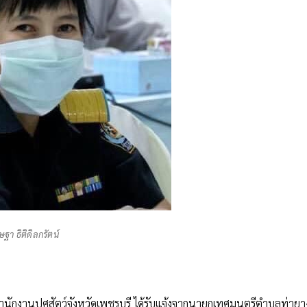
ษฐา ธิติดิลกรัตน์
ำนักงานปศุสัตว์จังหวัดเพชรบุรี ได้รับแจ้งจากนายกเทศมนตรีตำบลท่ายา