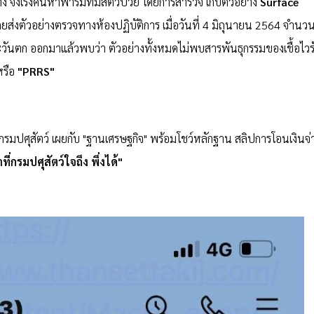
ง จึงเร่งค้นหาฟาร์มที่มีสัตว์ป่วย โดยการสำรวจ เก็บตัวอย่าง
Surface
โดยส่งตัวอย่างตรวจทางห้องปฏิบัติการ เมื่อวันที่ 4 มิถุนายน 2564 จำนว
นตก ออกมาแล้วพบว่า ตัวอย่างทั้งหมดไม่พบสารพันธุกรรมของเชื้อไวร
หรือ
"PRRS"
ดีกรมปศุสัตว์ เผยกับ "ฐานเศรษฐกิจ" พร้อมโชว์หลักฐาน สลิปการโอนเงินจ่
ที่กรมปศุสัตว์ใจถึง พึ่งได้"