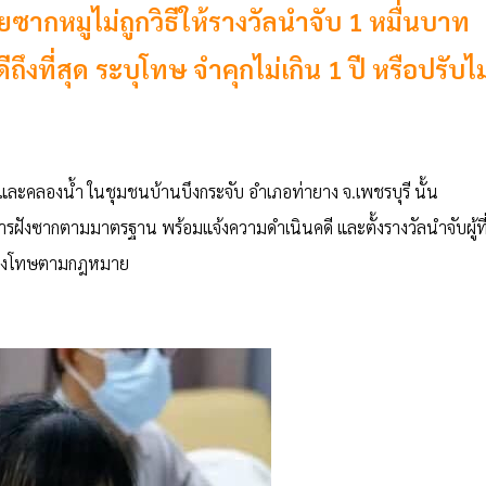
ยซากหมูไม่ถูกวิธีให้รางวัลนำจับ 1 หมื่นบาท
ึงที่สุด ระบุโทษ จำคุกไม่เกิน 1 ปี หรือปรับไม
และคลองน้ำ ในชุมชนบ้านบึงกระจับ อำเภอท่ายาง จ.เพชรบุรี นั้น
ารฝังซากตามมาตรฐาน พร้อมแจ้งความดำเนินคดี และตั้งรางวัลนำจับผู้ที
มาลงโทษตามกฎหมาย