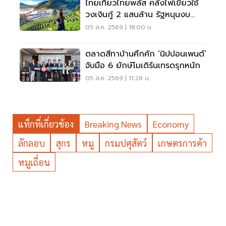
ไทยเที่ยวไทยพลัส คลังไฟเขียวใช้
วงเงินกู้ 2 แสนล้าน รัฐหนุนงบ
1,750-2,000 ล้านบาท
05 ส.ค. 2569 | 18:00 น.
ตลาดสีทาบ้านคึกคัก ‘นิปปอนเพนต์’
จับมือ 6 ยักษ์โมเดิร์นเทรดรุกหนัก
05 ส.ค. 2569 | 11:28 น.
แท็กที่เกี่ยวข้อง
Breaking News
Economy
ลักลอบ
สุกร
หมู
กรมปศุสัตว์
เกษตรการค้า
หมูเถื่อน