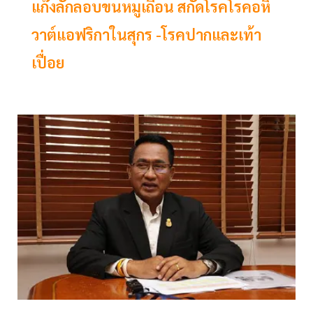
แก๊งลักลอบขนหมูเถื่อน สกัดโรคโรคอหิ
วาต์แอฟริกาในสุกร -โรคปากและเท้า
เปื่อย