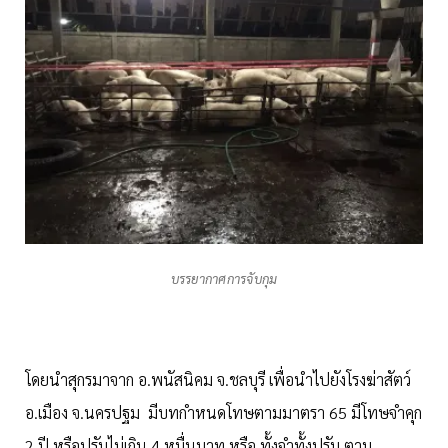
บรรยากาศการจับกุม
โดยนำสุกรมาจาก อ.พนัสนิคม จ.ชลบุรี เพื่อนำไปยังโรงฆ่าสัตว์
อ.เมือง จ.นครปฐม มีบทกำหนดโทษตามมาตรา 65 มีโทษจำคุก
2 ปี หรือปรับไม่เกิน 4 หมื่นบาท หรือ ทั้งจำทั้งปรับ ตาม