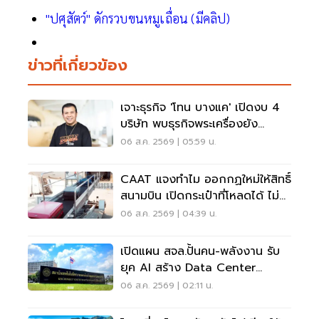
"ปศุสัตว์" ดักรวบขนหมูเถื่อน (มีคลิป)
ข่าวที่เกี่ยวข้อง
เจาะธุรกิจ 'โทน บางแค' เปิดงบ 4
บริษัท พบธุรกิจพระเครื่องยัง
ขาดทุน
06 ส.ค. 2569 | 05:59 น.
CAAT แจงทำไม ออกกฏใหม่ให้สิทธิ์
สนามบิน เปิดกระเป๋าที่โหลดได้ ไม่
ต้องเรียกเจ้าของ
06 ส.ค. 2569 | 04:39 น.
เปิดแผน สจล.ปั้นคน-พลังงาน รับ
ยุค AI สร้าง Data Center
Sandbox
06 ส.ค. 2569 | 02:11 น.