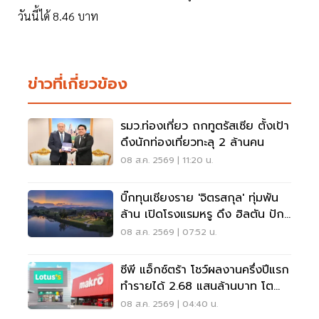
วันนี้ได้ 8.46 บาท
ข่าวที่เกี่ยวข้อง
รมว.ท่องเที่ยว ถกทูตรัสเซีย ตั้งเป้า
ดึงนักท่องเที่ยวทะลุ 2 ล้านคน
08 ส.ค. 2569 | 11:20 น.
บิ๊กทุนเชียงราย 'จิตรสกุล' ทุ่มพัน
ล้าน เปิดโรงแรมหรู ดึง ฮิลตัน ปัก
หมุดแบรนด์ใหม่
08 ส.ค. 2569 | 07:52 น.
ซีพี แอ็กซ์ตร้า โชว์ผลงานครึ่งปีแรก
ทำรายได้ 2.68 แสนล้านบาท โต
3.6%
08 ส.ค. 2569 | 04:40 น.