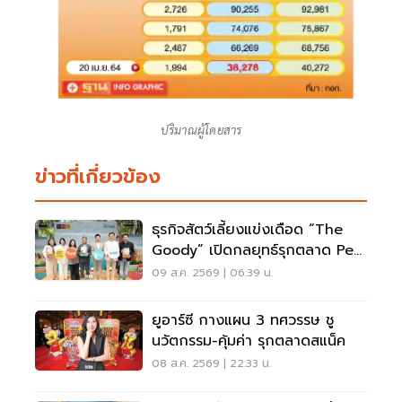
ปริมาณผู้โดยสาร
ข่าวที่เกี่ยวข้อง
ธุรกิจสัตว์เลี้ยงแข่งเดือด “The
Goody” เปิดกลยุทธ์รุกตลาด Pet
Humanization
09 ส.ค. 2569 | 06:39 น.
ยูอาร์ซี กางแผน 3 ทศวรรษ ชู
นวัตกรรม-คุ้มค่า รุกตลาดสแน็ค
08 ส.ค. 2569 | 22:33 น.