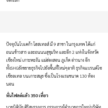
ปัจจุบันโบเดก้า โฮสเทลส์ มี 9 สาขา ในกรุงเทพ ได้แก่
ถนนข้าวสาร และถนนนสุขุมวิท และอีก 2 แห่งในจังหวัด
เชียงใหม่ เกาะพะงัน แม่ฮ่องสอน ภูเก็ต อ่าวนาง อีก
ทั้งSHGยังขยายธุรกิจไปยังพื้นที่ใหม่ๆอาทิ ธุรกิจแบรนด์โซ
เชียลเทล บนเกาะสมุย ซึ่งเป็นโรงแรมขนาด 130 ห้อง
นอน
หั่นไฟลต์แล้ว 350 เที่ยว
นายนิตินัย ศิริสมรรถการ กรรมการผู้อำนวยการใหญ่บริษัท