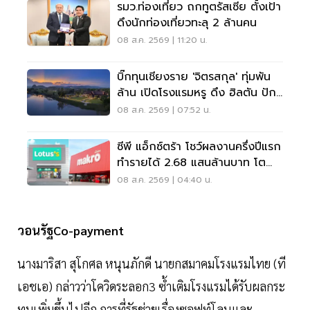
รมว.ท่องเที่ยว ถกทูตรัสเซีย ตั้งเป้า
ดึงนักท่องเที่ยวทะลุ 2 ล้านคน
08 ส.ค. 2569 | 11:20 น.
บิ๊กทุนเชียงราย 'จิตรสกุล' ทุ่มพัน
ล้าน เปิดโรงแรมหรู ดึง ฮิลตัน ปัก
หมุดแบรนด์ใหม่
08 ส.ค. 2569 | 07:52 น.
ซีพี แอ็กซ์ตร้า โชว์ผลงานครึ่งปีแรก
ทำรายได้ 2.68 แสนล้านบาท โต
3.6%
08 ส.ค. 2569 | 04:40 น.
วอนรัฐCo-payment
นางมาริสา สุโกศล หนุนภักดี นายกสมาคมโรงแรมไทย (ที
เอชเอ) กล่าวว่าโควิดระลอก3 ซ้ำเติมโรงแรมได้รับผลกระ
ทบเพิ่มขึ้นไปอีก การที่รัฐช่วยเรื่องซอฟท์โลนและ