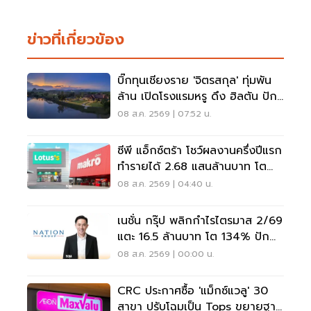
ข่าวที่เกี่ยวข้อง
บิ๊กทุนเชียงราย 'จิตรสกุล' ทุ่มพัน
ล้าน เปิดโรงแรมหรู ดึง ฮิลตัน ปัก
หมุดแบรนด์ใหม่
08 ส.ค. 2569 | 07:52 น.
ซีพี แอ็กซ์ตร้า โชว์ผลงานครึ่งปีแรก
ทำรายได้ 2.68 แสนล้านบาท โต
3.6%
08 ส.ค. 2569 | 04:40 น.
เนชั่น กรุ๊ป พลิกกำไรไตรมาส 2/69
แตะ 16.5 ล้านบาท โต 134% ปัก
หมุดสู่ ‘มีเดียเทค’
08 ส.ค. 2569 | 00:00 น.
CRC ประกาศซื้อ 'แม็กซ์แวลู' 30
สาขา ปรับโฉมเป็น Tops ขยายฐาน