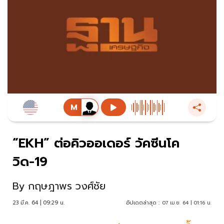
“EKH” ต่อคิวออเดอร์ วัคซีนโค
วิด-19
By
กฤษฎาพร วงศ์ชัย
23 มี.ค. 64 | 09:29 น.
อัปเดตล่าสุด :
07 เม.ย. 64 | 01:16 น.