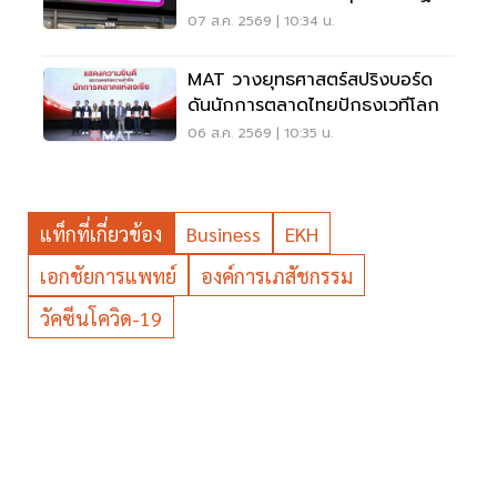
ลูกค้าเพิ่ม 9 แสนราย
07 ส.ค. 2569 | 10:34 น.
MAT วางยุทธศาสตร์สปริงบอร์ด
ดันนักการตลาดไทยปักธงเวทีโลก
06 ส.ค. 2569 | 10:35 น.
แท็กที่เกี่ยวข้อง
Business
EKH
เอกชัยการแพทย์
องค์การเภสัชกรรม
วัคซีนโควิด-19