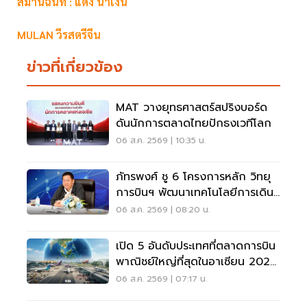
สมานฉันท์ : แดง น้ำเงิน
MULAN วีรสตรีจีน
ข่าวที่เกี่ยวข้อง
MAT วางยุทธศาสตร์สปริงบอร์ด
ดันนักการตลาดไทยปักธงเวทีโลก
06 ส.ค. 2569 | 10:35 น.
ภัทรพงศ์ ชู 6 โครงการหลัก วิทยุ
การบินฯ พัฒนาเทคโนโลยีการเดิน
อากาศ การบินยุคใหม่
06 ส.ค. 2569 | 08:20 น.
เปิด 5 อันดับประเทศที่ตลาดการบิน
พาณิชย์ใหญ่ที่สุดในอาเซียน 2026
เวียดนามแซงไทยแล้ว
06 ส.ค. 2569 | 07:17 น.