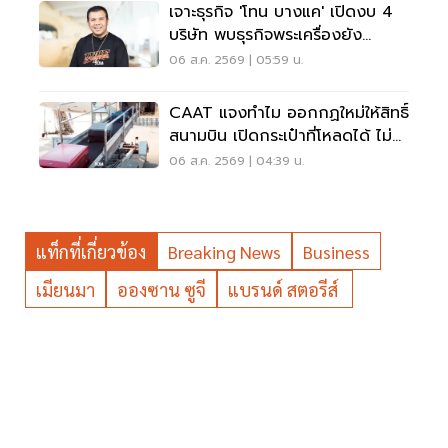
เจาะธุรกิจ 'โทน บางแค' เปิดงบ 4
บริษัท พบธุรกิจพระเครื่องยัง
ขาดทุน
06 ส.ค. 2569 | 05:59 น.
CAAT แจงทำไม ออกกฏใหม่ให้สิทธิ์
สนามบิน เปิดกระเป๋าที่โหลดได้ ไม่
ต้องเรียกเจ้าของ
06 ส.ค. 2569 | 04:39 น.
แท็กที่เกี่ยวข้อง
Breaking News
Business
เมียนมา
อองซาน ซูจี
แบรนด์ สตอรีส์