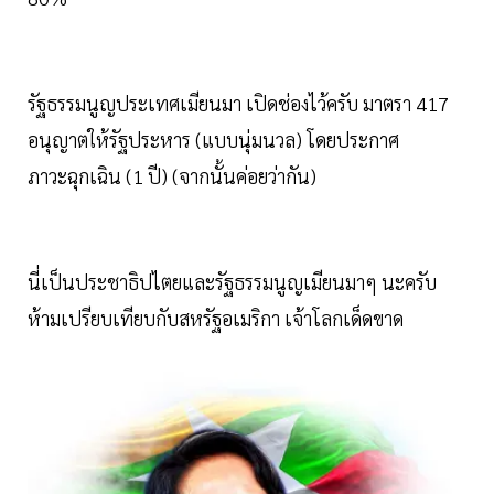
รัฐธรรมนูญประเทศเมียนมา เปิดช่องไว้ครับ มาตรา 417
อนุญาตให้รัฐประหาร (แบบนุ่มนวล) โดยประกาศ
ภาวะฉุกเฉิน (1 ปี) (จากนั้นค่อยว่ากัน)
นี่เป็นประชาธิปไตยและรัฐธรรมนูญเมียนมาๆ นะครับ
ห้ามเปรียบเทียบกับสหรัฐอเมริกา เจ้าโลกเด็ดขาด