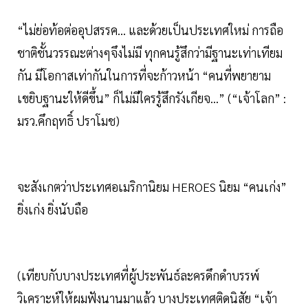
“ไม่ย่อท้อต่ออุปสรรค... และด้วยเป็นประเทศใหม่ การถือ
ชาติชั้นวรรณะต่างๆจึงไม่มี ทุกคนรู้สึกว่ามีฐานะเท่าเทียม
กัน มีโอกาสเท่ากันในการที่จะก้าวหน้า “คนที่พยายาม
เขยิบฐานะให้ดีขึ้น” ก็ไม่มีใครรู้สึกรังเกียจ...” (“เจ้าโลก” :
มรว.คึกฤทธิ์ ปราโมช)
จะสังเกตว่าประเทศอเมริกานิยม HEROES นิยม “คนเก่ง”
ยิ่งเก่ง ยิ่งนับถือ
(เทียบกับบางประเทศที่ผู้ประพันธ์ละครดึกดำบรรพ์
วิเคราะห์ให้ผมฟังนานมาแล้ว บางประเทศติดนิสัย “เจ้า