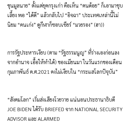
ขุนมูลนาย” ตั้งแต่ยุคกรุงเก่า คือเห็น “คนด้อย” ก็เอามาชุบ
เลี้ยง พอ “ได้ดี” แล้วกลับไป “อิจฉา” ประเทศเหล่านี้ไม่
นิยม “คนเก่ง” ดูกีฬาก็ชอบเชียร์ “มวยรอง” (ฮา))
การรัฐประหารเงียบ (ตาม “รัฐธรรมนูญ” ที่ร่างเองก่อนลง
จากอำนาจ เอื้อให้ทำได้) ของเมียนมา ในวันแรกของเดือน
กุมภาพันธ์ ค.ศ.2021 คงไม่เงียบใน “กระแสโลกปัจุบัน”
“สังคมโลก” เริ่มส่งเสียงโวยวาย แน่นอนประธานาธิบดี
JOE BIDEN ได้รับ BRIEFED จาก NATIONAL SECURITY
ADVISOR และ ALARMED