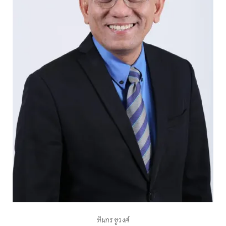
ทินกร ชูวงศ์