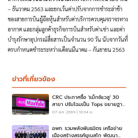
– ธันวาคม 2563 และยกเว้นค่าปรับจากการชำระล่าช้า
ของสายการบินผู้ถือหุ้นสำหรับค่าบริการควบคุมจราจรทาง
อากาศ และกลุ่มลูกค้าธุรกิจการบินสำหรับค่าเช่า และค่า
บำรุงรักษาอุปกรณ์สื่อสารเป็นจำนวน 90 วัน นับจากวันที่
ครบกำหนดชำระระหว่างเดือนมีนาคม – กันยายน 2563
ข่าวที่เกี่ยวข้อง
CRC ประกาศซื้อ 'แม็กซ์แวลู' 30
สาขา ปรับโฉมเป็น Tops ขยายฐาน
ลูกค้าเพิ่ม 9 แสนราย
07 ส.ค. 2569 | 10:34 น.
อพท. รวมพลังพันธมิตร เครือข่าย
เมืองสร้างสรรค์ยูเนสโก พัฒนา