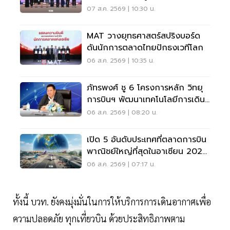
เมืองอย่างยั่งยืน
07 ส.ค. 2569 | 10:30 น.
MAT วางยุทธศาสตร์สปริงบอร์ด
ดันนักการตลาดไทยปักธงเวทีโลก
06 ส.ค. 2569 | 10:35 น.
ภัทรพงศ์ ชู 6 โครงการหลัก วิทยุ
การบินฯ พัฒนาเทคโนโลยีการเดิน
อากาศ การบินยุคใหม่
06 ส.ค. 2569 | 08:20 น.
เปิด 5 อันดับประเทศที่ตลาดการบิน
พาณิชย์ใหญ่ที่สุดในอาเซียน 2026
เวียดนามแซงไทยแล้ว
06 ส.ค. 2569 | 07:17 น.
ทั้งนี้ บวท. ยังคงมุ่งมั่นในการให้บริการการเดินอากาศเพื่อ
ความปลอดภัย ทุกเที่ยวบิน ด้วยประสิทธิภาพตาม