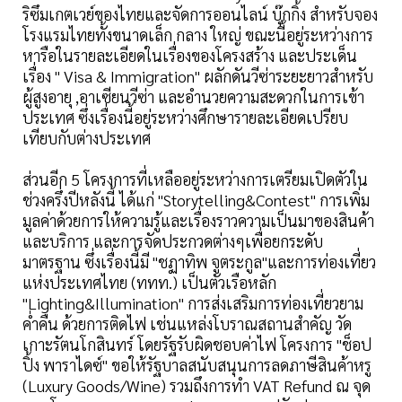
ริซึมเกตเวย์ของไทยและจัดการออนไลน์ บุ๊กกิ้ง สำหรับจอง
โรงแรมไทยทั้งขนาดเล็ก กลาง ใหญ่ ขณะนี้อยู่ระหว่างการ
หารือในรายละเอียดในเรื่องของโครงสร้าง และประเด็น
เรื่อง " Visa & Immigration" ผลักดันวีซ่าระยะยาวสำหรับ
ผู้สูงอายุ ,อาเซียนวีซ่า และอำนวยความสะดวกในการเข้า
ประเทศ ซึ่งเรื่องนี้อยู่ระหว่างศึกษารายละเอียดเปรียบ
เทียบกับต่างประเทศ
ส่วนอีก 5 โครงการที่เหลืออยู่ระหว่างการเตรียมเปิดตัวใน
ช่วงครึ่งปีหลังนี้ ได้แก่ "Storytelling&Contest" การเพิ่ม
มูลค่าด้วยการให้ความรู้และเรื่องราวความเป็นมาของสินค้า
และบริการ และการจัดประกวดต่างๆเพื่อยกระดับ
มาตรฐาน ซึ่งเรื่องนี้มี "ชฏาทิพ จูตระกูล"และการท่องเที่ยว
แห่งประเทศไทย (ททท.) เป็นตัวเรือหลัก
"Lighting&Illumination" การส่งเสริมการท่องเที่ยวยาม
ค่ำคืน ด้วยการติดไฟ เช่นแหล่งโบราณสถานสำคัญ วัด
เกาะรัตนโกสินทร์ โดยรัฐรับผิดชอบค่าไฟ โครงการ "ช็อป
ปิ้ง พาราไดซ์" ขอให้รัฐบาลสนับสนุนการลดภาษีสินค้าหรู
(Luxury Goods/Wine) รวมถึงการทำ VAT Refund ณ จุด