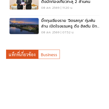
ดึงนักท่องเที่ยวทะลุ 2 ล้านคน
08 ส.ค. 2569 | 11:20 น.
บิ๊กทุนเชียงราย 'จิตรสกุล' ทุ่มพัน
ล้าน เปิดโรงแรมหรู ดึง ฮิลตัน ปัก
หมุดแบรนด์ใหม่
08 ส.ค. 2569 | 07:52 น.
แท็กที่เกี่ยวข้อง
Business