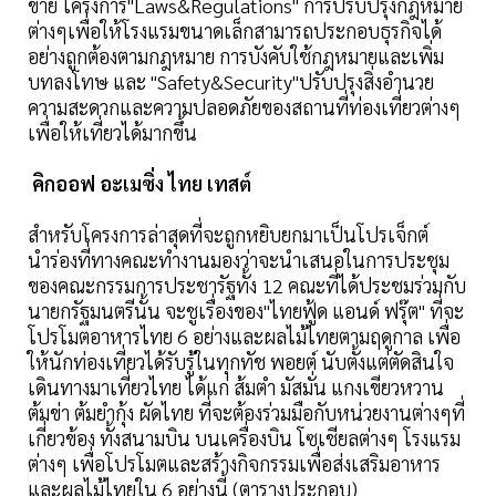
ขาย โครงการ"Laws&Regulations" การปรับปรุงกฎหมาย
ต่างๆเพื่อให้โรงแรมขนาดเล็กสามารถประกอบธุรกิจได้
อย่างถูกต้องตามกฎหมาย การบังคับใช้กฎหมายและเพิ่ม
บทลงโทษ และ "Safety&Security"ปรับปรุงสิ่งอำนวย
ความสะดวกและความปลอดภัยของสถานที่ท่องเที่ยวต่างๆ
เพื่อให้เที่ยวได้มากขึ้น
คิกออฟ อะเมซิ่ง ไทย เทสต์
สำหรับโครงการล่าสุดที่จะถูกหยิบยกมาเป็นโปรเจ็กต์
นำร่องที่ทางคณะทำงานมองว่าจะนำเสนอในการประชุม
ของคณะกรรมการประชารัฐทั้ง 12 คณะที่ได้ประชมร่วมกับ
นายกรัฐมนตรีนั้น จะชูเรื่องของ"ไทยฟู้ด แอนด์ ฟรุ๊ต" ที่จะ
โปรโมตอาหารไทย 6 อย่างและผลไม้ไทยตามฤดูกาล เพื่อ
ให้นักท่องเที่ยวได้รับรู้ในทุกทัช พอยต์ นับตั้งแต่ตัดสินใจ
เดินทางมาเที่ยวไทย ได้แก่ ส้มตำ มัสมั่น แกงเขียวหวาน
ต้มข่า ต้มยำกุ้ง ผัดไทย ที่จะต้องร่วมมือกับหน่วยงานต่างๆที่
เกี่ยวข้อง ทั้งสนามบิน บนเครื่องบิน โซเชียลต่างๆ โรงแรม
ต่างๆ เพื่อโปรโมตและสร้างกิจกรรมเพื่อส่งเสริมอาหาร
และผลไม้ไทยใน 6 อย่างนี้ (ตารางประกอบ)