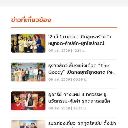
ข่าวที่เกี่ยวข้อง
‘2 เจ๊ 1 มาดาม’ เปิดสูตรสร้างตัว
หมูทอด-ค้าปลีก-ยุทโธปกรณ์
09 ส.ค. 2569 | 10:31 น.
ธุรกิจสัตว์เลี้ยงแข่งเดือด “The
Goody” เปิดกลยุทธ์รุกตลาด Pet
Humanization
09 ส.ค. 2569 | 06:39 น.
ยูอาร์ซี กางแผน 3 ทศวรรษ ชู
นวัตกรรม-คุ้มค่า รุกตลาดสแน็ค
08 ส.ค. 2569 | 22:33 น.
รมว.ท่องเที่ยว ถกทูตรัสเซีย ตั้งเป้า