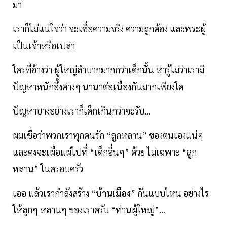
มา
เราก็ไม่แน่ใจ​ว่า​ จะเชื่อความจริง​ ความถูกต้อง​ และพระผู้
เป็นเจ้า​หรือเปล่า
ใครที่อ้างว่า​ ผู้​ใหญ่​ลำบากมากกว่าเด็กนั้น​ หารู้ไม่ว่าเรามี
ปัญหา​หนักอึ้งต่าง​ๆ​ นานาต่อเนื่องกันมากเพียงใด
ปัญหาบาง​อย่างเราก็เด็กเกินกว่าจะรับ...
ผมเชื่อว่าพวกเราทุกคนรัก “ลูกหลาน​” ของตนเองแน่​ๆ​
และคงจะเผื่อแผ่ไปที่​ “เด็ก​อื่นๆ” ด้วย​ ไม่เฉพาะ “ลูก
หลาน​” ในครอบครัว
เออ​ แล้วเรากำลังสร้าง “
บ้านเมือง
” กันแบบไหน​ อย่างไร​
ให้ลูกๆ​ หลานๆ ของเราครับ​ “ท่านผู้ใหญ่​”...