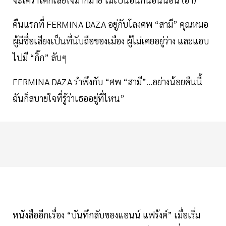
คืนแรกที่​ FERMINA DAZA​ อยู่​กับโลงศพ “สามี” คุณ​หมอ
ผู้มีชื่อเสียงเป็นที่นับถือของเมือง​ ผู้ไม่เคย​อยู่​ว่าง​ และแอบ
ไปมี “กิ๊ก” ลับ​ๆ
FERMINA DAZA รำพึงกับ “ศพ “สามี”...อย่างน้อย​คืนนี้
ฉัน​ก็​สบายใจ​ที่รู้​ว่า​เธอ​อยู่​ที่ไหน”
หนังสืออีกเรื่อง​ “บันทึก​ลับของแอนน์​ แฟร้งค์” เมื่อเริ่ม