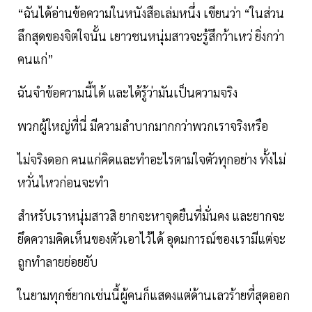
“ฉันได้อ่านข้อความ​ในหนังสือเล่มหนึ่ง​ เขียนว่า “ในส่วน
ลึกสุดของจิตใจ​นั้น​ เยาวชน​หนุ่ม​สาวจะรู้​สึกว้าเหว่​ ยิ่งกว่า
คนแก่”
ฉันจำข้อความนี้ได้​ และได้รู้ว่ามันเป็นความจริง
พวกผู้ใหญ่​ที่นี่​ มีความลำบากมากกว่าพวกเราจริงหรือ
ไม่​จริงดอก​ คนแก่คิดและทำอะไรตามใจตัวทุกอย่าง​ ทั้งไม่
หวั่นไหวก่อนจะทำ
สำหรับเราหนุ่ม​สาวสิ​ ยากจะหาจุดยืนที่มั่นคง​ และยากจะ
ยึดความคิด​เห็น​ของตัวเอาไว้ได้​ อุดมการณ์​ของเรามีแต่จะ
ถูกทำลายย่อยยับ
ในยามทุกข์​ยากเช่นนี้ผู้คนก็แสดงแต่ด้านเลวร้ายที่สุดออก