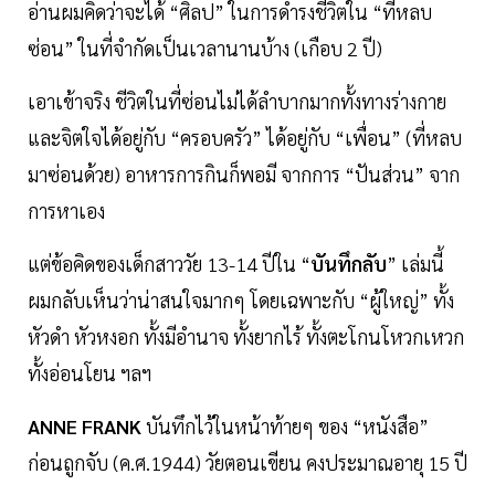
อ่าน​ผมคิดว่าจะได้ “ศิลป​” ในการดำรงชีวิต​ใน “ที่หลบ
ซ่อน” ในที่จำกัดเป็นเวลา​นานบ้าง​ (เกือบ​ 2​ ปี)
เอาเข้า​จริง​ ชีวิต​ในที่ซ่อน​ไม่ได้​ลำบาก​มาก​ทั้งทางร่างกาย
และจิตใจได้อยู่​กับ​ “ครอบครัว” ได้อยู่กับ “เพื่อน” (ที่หลบ
มาซ่อนด้วย)​ อาหารการกิน​ก็​พอมี​ จากการ “ปันส่วน” จาก
การหาเอง
แต่ข้อคิดของเด็กสาววัย​ 13-14​ ปีใน​ “
บันทึก​ลับ
” เล่มนี้​
ผมกลับเห็นว่าน่าสนใจมาก​ๆ​ โดยเฉพาะ​กับ “ผู้​ใหญ่” ทั้ง
หัวดำ หัวหงอก​ ทั้งมีอำนาจ ทั้งยากไร้​ ทั้งตะโกนโหวกเหวก​
ทั้งอ่อนโยน​ ฯลฯ
ANNE FRANK
บันทึก​ไว้ในหน้าท้าย​ๆ​ ของ “หนังสือ”
ก่อนถูกจับ (ค.ศ.1944)​ วัยตอนเขียน​ คงประมาณ​อายุ​ 15​ ปี