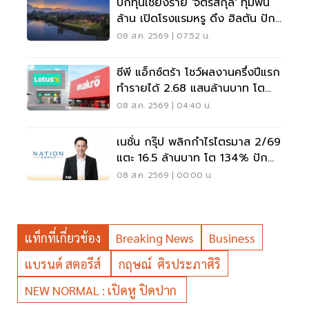
บิ๊กทุนเชียงราย 'จิตรสกุล' ทุ่มพัน
ล้าน เปิดโรงแรมหรู ดึง ฮิลตัน ปัก
หมุดแบรนด์ใหม่
08 ส.ค. 2569 | 07:52 น.
ซีพี แอ็กซ์ตร้า โชว์ผลงานครึ่งปีแรก
ทำรายได้ 2.68 แสนล้านบาท โต
3.6%
08 ส.ค. 2569 | 04:40 น.
เนชั่น กรุ๊ป พลิกกำไรไตรมาส 2/69
แตะ 16.5 ล้านบาท โต 134% ปัก
หมุดสู่ ‘มีเดียเทค’
08 ส.ค. 2569 | 00:00 น.
แท็กที่เกี่ยวข้อง
Breaking News
Business
แบรนด์ สตอรีส์
กฤษณ์ ศิรประภาศิริ
NEW NORMAL : เปิดหู ปิดปาก