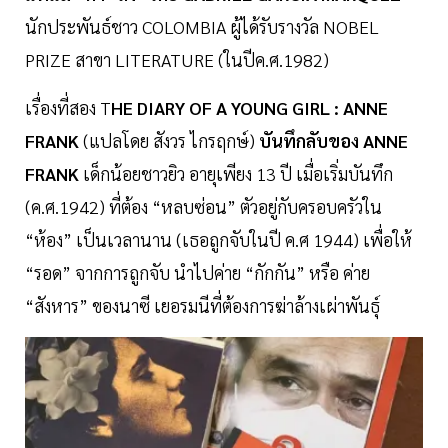
นักประพันธ์​ชาว​ COLOMBIA ผู้​ได้รับ​รางวัล​ NOBEL
PRIZE สาขา LITERATURE (ในปี​ค.ศ.1982)
เรื่องที่สอง​ T
HE​ DIARY OF A​ YOUNG​ GIRL​ : ANNE
FRANK
(แปลโดย​ สังวร ไกรฤกษ์)​
บันทึกลับของ​ ANNE
FRANK
​ เด็ก​น้อย​ชาว​ยิว​ อายุเพียง​ 13​ ปี​ เมื่อเริ่ม​บันทึก​
(ค.ศ.1942)​ ที่ต้อง “หลบซ่อน” ตัวอยู่​กับ​ครอบครัว​ใน
“ห้อง” เป็นเวลานาน​ (เธอ​ถูก​จับในปี ​ค.ศ​ 1944) เพื่อให้
“รอด” จากการถูกจับ​ นำไปค่าย “กักกัน” หรือ​ ค่าย
“สังหาร” ของนาซี​ เยอรมนี​ที่ต้องการ​ฆ่า​ล้าง​เผ่าพันธุ์