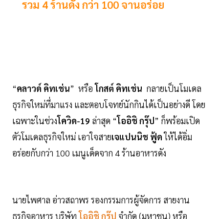
รวม 4 ร้านดัง กว่า 100 จานอร่อย
“
คลาวด์ คิทเช่น
” หรือ
โกสต์ คิทเช่น
กลายเป็นโมเดล
ธุรกิจใหม่ที่มาแรง และตอบโจทย์นักกินได้เป็นอย่างดี โดย
เฉพาะในช่วง
โควิด-19
ล่าสุด “
โออิชิ กรุ๊ป
” ก็พร้อมเปิด
ตัวโมเดลธุรกิจใหม่ เอาใจสาย
เจแปนนิช ฟู้ด
ให้ได้อิ่ม
อร่อยกับกว่า 100 เมนูเด็ดจาก 4 ร้านอาหารดัง
นายไพศาล อ่าวสถาพร รองกรรมการผู้จัดการ สายงาน
ธุรกิจอาหาร บริษัท
โออิชิ กรุ๊ป
จำกัด (มหาชน) หรือ