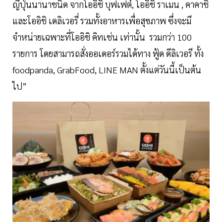
ญี่ปุ่นนานาชนิด จากโออิชิ บุฟเฟต์, โออิชิ ราเมน , คาคาชิ
และโออิชิ เดลิเวอรี่ รวมทั้งอาหารเพื่อสุขภาพ ซึ่งจะมี
จำหน่ายเฉพาะที่โออิชิ คิทเช่น เท่านั้น รวมกว่า 100
รายการ โดยสามารถสั่งออเดอร์รวมได้ทาง ฟู้ด ดีลิเวอรี ทั้ง
foodpanda, GrabFood, LINE MAN ตั้งแต่วันนี้เป็นต้น
ไป”