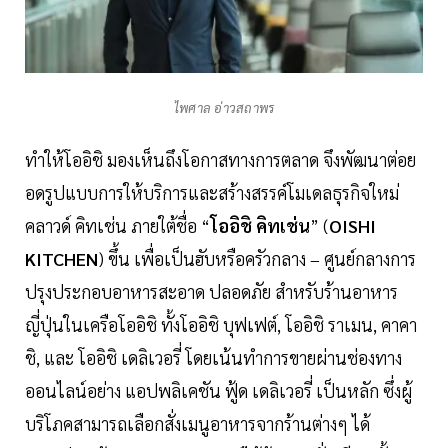
ไพศาล อ่าวสถาพร
ทำให้โออิชิ มองเห็นถึงโอกาสทางการตลาด จึงพัฒนาต่อย
อดรูปแบบการให้บริการและสร้างสรรค์โมเดลธุรกิจใหม่
คลาวด์ คิทเช่น ภายใต้ชื่อ “
โออิชิ คิทเช่น
” (
OISHI
KITCHEN
) ขึ้น เพื่อเป็นฮับหรือครัวกลาง – ศูนย์กลางการ
ปรุงประกอบอาหารสะอาด ปลอดภัย สำหรับร้านอาหาร
ญี่ปุ่นในเครือโออิชิ ทั้งโออิชิ บุฟเฟต์, โออิชิ ราเมน, คาคา
ชิ, และ โออิชิ เดลิเวอรี่ โดยเน้นทำการขายผ่านช่องทาง
ออนไลน์อย่าง แอปพลิเคชัน ฟู้ด เดลิเวอรี่ เป็นหลัก ซึ่งผู้
บริโภคสามารถเลือกสั่งเมนูอาหารจากร้านต่างๆ ได้