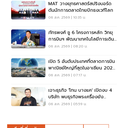
MAT วางยุทธศาสตร์สปริงบอร์ด
ดันนักการตลาดไทยปักธงเวทีโลก
06 ส.ค. 2569 | 10:35 น.
ภัทรพงศ์ ชู 6 โครงการหลัก วิทยุ
การบินฯ พัฒนาเทคโนโลยีการเดิน
อากาศ การบินยุคใหม่
06 ส.ค. 2569 | 08:20 น.
เปิด 5 อันดับประเทศที่ตลาดการบิน
พาณิชย์ใหญ่ที่สุดในอาเซียน 2026
เวียดนามแซงไทยแล้ว
06 ส.ค. 2569 | 07:17 น.
เจาะธุรกิจ 'โทน บางแค' เปิดงบ 4
บริษัท พบธุรกิจพระเครื่องยัง
ขาดทุน
06 ส.ค. 2569 | 05:59 น.