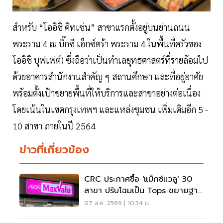
สำหรับ “โออิชิ คิทเช่น” สาขาแรกตั้งอยู่บนย่านถนน
พระราม 4 ณ บิ๊กซี เอ็กซ์ตร้า พระราม 4 ในพื้นที่ครัวของ
โออิชิ บุฟเฟต์) ซึ่งถือว่าเป็นทำเลยุทธศาสตร์ที่รายล้อมไป
ด้วยอาคารสำนักงานสำคัญ ๆ สถานศึกษา และที่อยู่อาศัย
พร้อมตั้งเป้าขยายพื้นที่ให้บริการและสาขาอย่างต่อเนื่อง
โดยเน้นในเขตกรุงเทพฯ และแหล่งชุมชน เพิ่มเติมอีก 5 -
10 สาขา ภายในปี 2564
ข่าวที่เกี่ยวข้อง
CRC ประกาศซื้อ 'แม็กซ์แวลู' 30
สาขา ปรับโฉมเป็น Tops ขยายฐาน
ลูกค้าเพิ่ม 9 แสนราย
07 ส.ค. 2569 | 10:34 น.