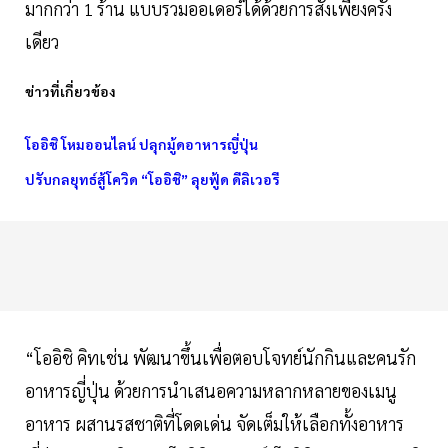
มากกว่า 1 ร้าน แบบรวมออเดอร์ได้ด้วยการสั่งเพียงครั้ง
เดียว
ข่าวที่เกี่ยวข้อง
โออิชิ โหมออนไลน์ ปลุกมู้ดอาหารญี่ปุ่น
ปรับกลยุทธ์สู้โควิด “โออิชิ” ลุยฟู้ด ดีลิเวอรี
“โออิชิ คิทเช่น พัฒนาขึ้นเพื่อตอบโจทย์นักกินและคนรัก
อาหารญี่ปุ่น ด้วยการนำเสนอความหลากหลายของเมนู
อาหาร ผสานรสชาติที่โดดเด่น จัดเต็มให้เลือกทั้งอาหาร