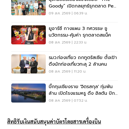
Goody” เปิดกลยุทธ์รุกตลาด Pet
Humanization
09 ส.ค. 2569 | 06:39 น.
ยูอาร์ซี กางแผน 3 ทศวรรษ ชู
นวัตกรรม-คุ้มค่า รุกตลาดสแน็ค
08 ส.ค. 2569 | 22:33 น.
รมว.ท่องเที่ยว ถกทูตรัสเซีย ตั้งเป้า
ดึงนักท่องเที่ยวทะลุ 2 ล้านคน
08 ส.ค. 2569 | 11:20 น.
บิ๊กทุนเชียงราย 'จิตรสกุล' ทุ่มพัน
ล้าน เปิดโรงแรมหรู ดึง ฮิลตัน ปัก
หมุดแบรนด์ใหม่
08 ส.ค. 2569 | 07:52 น.
สิทธิรับเงินสนับสนุนค่าบัตรโดยสารเครื่องบิน