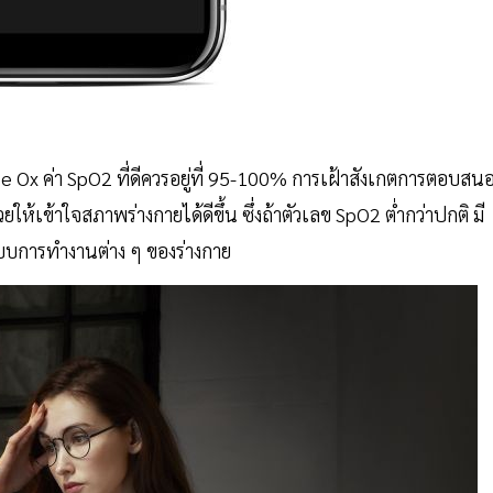
e Ox ค่า SpO2 ที่ดีควรอยู่ที่ 95-100% การเฝ้าสังเกตการตอบสน
ข้าใจสภาพร่างกายได้ดีขึ้น ซึ่งถ้าตัวเลข SpO2 ต่ำกว่าปกติ มี
ะบบการทำงานต่าง ๆ ของร่างกาย