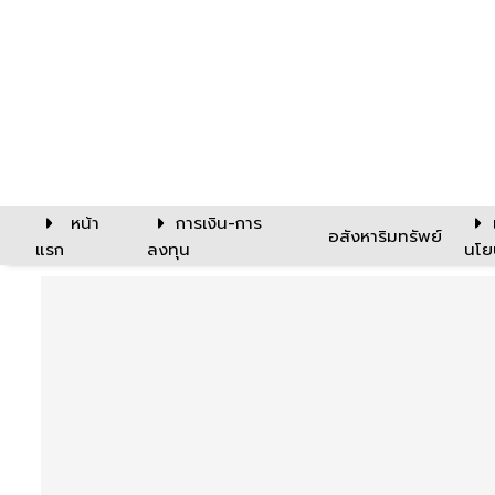
หน้า
การเงิน-การ
อสังหาริมทรัพย์
แรก
ลงทุน
นโย