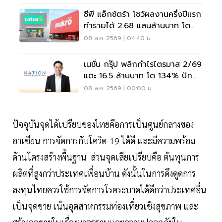
ซีพี แอ็กซ์ตร้า โชว์ผลงานครึ่งปีแรก
ทำรายได้ 2.68 แสนล้านบาท โต
3.6%
08 ส.ค. 2569 | 04:40 น.
เนชั่น กรุ๊ป พลิกกำไรไตรมาส 2/69
แตะ 16.5 ล้านบาท โต 134% ปัก
หมุดสู่ ‘มีเดียเทค’
08 ส.ค. 2569 | 00:00 น.
ปัจจุบันจุดได้เปรียบของไทยคือการเป็นศูนย์กลางของ
อาเซียน การจัดการกับโควิด-19 ได้ดี และมีความพร้อม
ด้านโครงสร้างพื้นฐาน ส่วนจุดเสียเปรียบคือ ต้นทุนการ
ผลิตที่สูงกว่าประเทศเพื่อนบ้าน ดังนั้นในการดึงดูดการ
ลงทุนไทยควรใช้การจัดการโรคระบาดได้ดีกว่าประเทศอื่น
เป็นจุดขาย เน้นอุตสาหกรรมท่องเที่ยวเชิงสุขภาพ และ