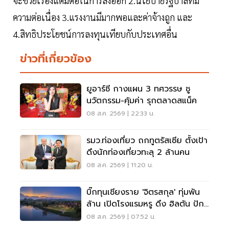
จะช่วยเรื่องแต้มต่อในการส่งออก 2.นโยบายรัฐบาลที่มี
ความต่อเนื่อง 3.แรงงานมีมากพอและค่าจ้างถูก และ
4.สิทธิประโยชน์การลงทุนเทียบกับประเทศอื่น
ข่าวที่เกี่ยวข้อง
ยูอาร์ซี กางแผน 3 ทศวรรษ ชู
นวัตกรรม-คุ้มค่า รุกตลาดสแน็ค
08 ส.ค. 2569 | 22:33 น.
รมว.ท่องเที่ยว ถกทูตรัสเซีย ตั้งเป้า
ดึงนักท่องเที่ยวทะลุ 2 ล้านคน
08 ส.ค. 2569 | 11:20 น.
บิ๊กทุนเชียงราย 'จิตรสกุล' ทุ่มพัน
ล้าน เปิดโรงแรมหรู ดึง ฮิลตัน ปัก
หมุดแบรนด์ใหม่
08 ส.ค. 2569 | 07:52 น.