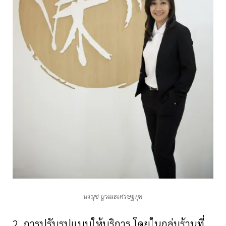
นงนุช บูรณะเศรษฐกุล
2. การปรับรูปแบบให้บริการ โดยในกลุ่มร้านที่