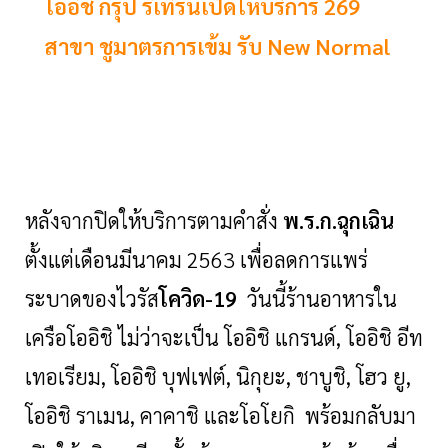
โออิชิ กรุ๊ป รีเทิร์นเปิดให้บริการ 269
สาขา ชูมาตรการเข้ม รับ New Normal
หลังจากปิดให้บริการตามคำสั่ง
พ.ร.ก.ฉุกเฉิน
ตั้งแต่เดือนมีนาคม 2563 เพื่อลดการแพร่
ระบาดของไวรัส
โควิด-19
วันนี้ร้านอาหารใน
เครือโออิชิ ไม่ว่าจะเป็น โออิชิ แกรนด์
,
โออิชิ อีท
เทอเรียม
,
โออิชิ บุฟเฟต์
,
นิกุยะ
,
ชาบูชิ
,
โฮว ยู
,
โออิชิ ราเมน
,
คาคาชิ และโอโยกิ พร้อม
กลับมา