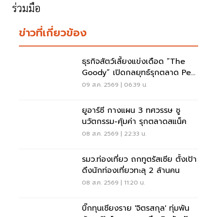
ร่วมมือ
ข่าวที่เกี่ยวข้อง
ธุรกิจสัตว์เลี้ยงแข่งเดือด “The
Goody” เปิดกลยุทธ์รุกตลาด Pet
Humanization
09 ส.ค. 2569 | 06:39 น.
ยูอาร์ซี กางแผน 3 ทศวรรษ ชู
นวัตกรรม-คุ้มค่า รุกตลาดสแน็ค
08 ส.ค. 2569 | 22:33 น.
รมว.ท่องเที่ยว ถกทูตรัสเซีย ตั้งเป้า
ดึงนักท่องเที่ยวทะลุ 2 ล้านคน
08 ส.ค. 2569 | 11:20 น.
บิ๊กทุนเชียงราย 'จิตรสกุล' ทุ่มพัน