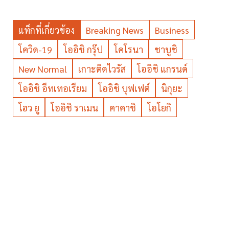
แท็กที่เกี่ยวข้อง
Breaking News
Business
โควิด-19
โออิชิ กรุ๊ป
โคโรนา
ชาบูชิ
New Normal
เกาะติดไวรัส
โออิชิ แกรนด์
โออิชิ อีทเทอเรียม
โออิชิ บุฟเฟต์
นิกุยะ
โฮว ยู
โออิชิ ราเมน
คาคาชิ
โอโยกิ