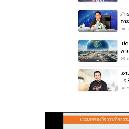
ภัท
การ
อาก
06 ส.
เปิ
พาณ
เวี
06 ส.
เจา
บริ
06 ส.