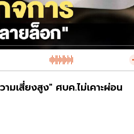
วามเสี่ยงสูง" ศบค.ไม่เคาะผ่อน