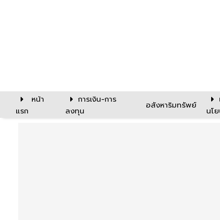
หน้า
การเงิน-การ
อสังหาริมทรัพย์
แรก
ลงทุน
นโย