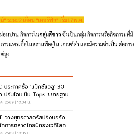
น์" ระยะ2 เลื่อน "เคอร์ฟิว" เริ่ม17พ.ค.
 ได้ผ่อนปรน กิจการใน
กลุ่มสีขาว
ซึ่งเป็นกลุ่ม กิจการหรือกิจกรรมที่มี
รแพร่เชื้อในสถานที่อยู่ใน เกณฑ์ต่ํา และมีความจําเป็น ต่อการด
ฑ์สูง
 ประกาศซื้อ 'แม็กซ์แวลู' 30
า ปรับโฉมเป็น Tops ขยายฐาน
ค้าเพิ่ม 9 แสนราย
ค. 2569 | 10:34 น.
 วางยุทธศาสตร์สปริงบอร์ด
นักการตลาดไทยปักธงเวทีโลก
ค. 2569 | 10:35 น.