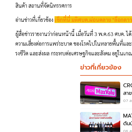
สินค้า สถานที่จัดนิทรรศการ
อ่านข่าวที่เกี่ยวข้อง
เช็กที่นี่ มติศบค.ผ่อนคลาย "ล็อกดาว
ผู้สื่อข่าวรายงานว่าก่อนหน้านี้ เมื่อวันที่ 3 พ.ค.63 ศบค.
ความเสี่ยงต่อการแพร่ระบาด ของโรคไปในหลายพื้นที่และ กา
รงชีวิต และส่งผล กระทบต่อเศรษฐกิจและสังคม อยู่ในเกณ
ข่าวที่เกี่ยวข้อง
CRC
สาข
ลูก
07 ส.
MAT
ดัน
06 ส.