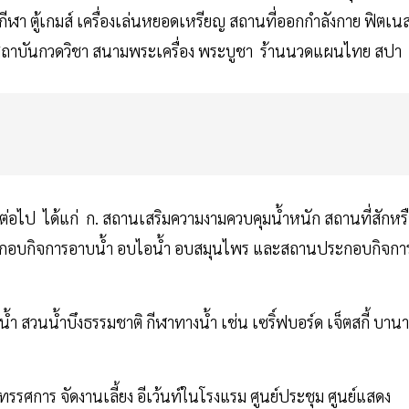
นกีฬา ตู้เกมส์ เครื่องเล่นหยอดเหรียญ สถานที่ออกกําลังกาย ฟิตเน
น สถาบันกวดวิชา สนามพระเครื่อง พระบูชา ร้านนวดแผนไทย สปา
ดต่อไป ได้แก่ ก. สถานเสริมความงามควบคุมน้ำหนัก สถานที่สักหร
นประกอบกิจการอาบน้ำ อบไอน้ำ อบสมุนไพร และสถานประกอบกิจกา
้ำ สวนน้ำบึงธรรมชาติ กีฬาทางน้ำ เช่น เซริ์ฟบอร์ด เจ็ตสกี้ บานา
ทรรศการ จัดงานเลี้ยง อีเว้นท์ในโรงแรม ศูนย์ประชุม ศูนย์แสดง