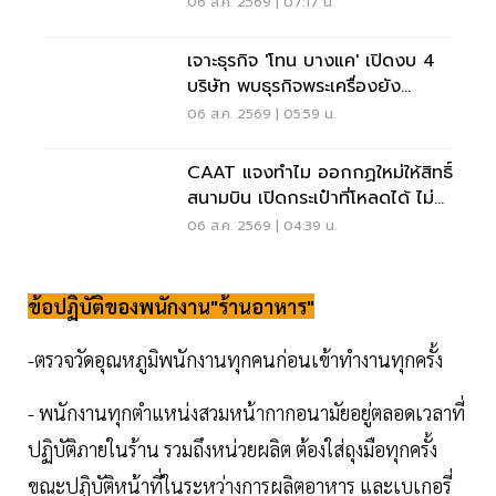
06 ส.ค. 2569 | 07:17 น.
เจาะธุรกิจ 'โทน บางแค' เปิดงบ 4
บริษัท พบธุรกิจพระเครื่องยัง
ขาดทุน
06 ส.ค. 2569 | 05:59 น.
CAAT แจงทำไม ออกกฏใหม่ให้สิทธิ์
สนามบิน เปิดกระเป๋าที่โหลดได้ ไม่
ต้องเรียกเจ้าของ
06 ส.ค. 2569 | 04:39 น.
ข้อปฏิบัติของพนักงาน"ร้านอาหาร"
-ตรวจวัดอุณหภูมิพนักงานทุกคนก่อนเข้าทำงานทุกครั้ง
- พนักงานทุกตำแหน่งสวมหน้ากากอนามัยอยู่ตลอดเวลาที่
ปฏิบัติภายในร้าน รวมถึงหน่วยผลิต ต้องใส่ถุงมือทุกครั้ง
ขณะปฏิบัติหน้าที่ในระหว่างการผลิตอาหาร และเบเกอรี่