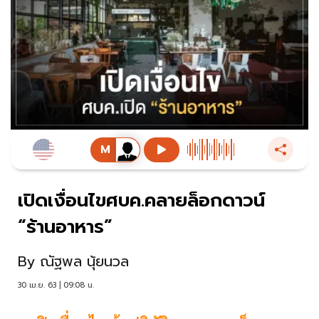
เปิดเงื่อนไขศบค.คลายล็อกดาวน์
“ร้านอาหาร”
By
ณัฐพล นุ้ยนวล
30 เม.ย. 63 | 09:08 น.