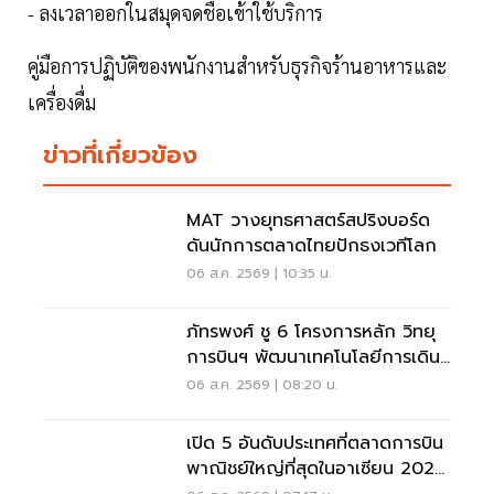
- ลงเวลาออกในสมุดจดชื่อเข้าใช้บริการ
คู่มือการปฏิบัติของพนักงานสำหรับธุรกิจร้านอาหารและ
เครื่องดื่ม
ข่าวที่เกี่ยวข้อง
MAT วางยุทธศาสตร์สปริงบอร์ด
ดันนักการตลาดไทยปักธงเวทีโลก
06 ส.ค. 2569 | 10:35 น.
ภัทรพงศ์ ชู 6 โครงการหลัก วิทยุ
การบินฯ พัฒนาเทคโนโลยีการเดิน
อากาศ การบินยุคใหม่
06 ส.ค. 2569 | 08:20 น.
เปิด 5 อันดับประเทศที่ตลาดการบิน
พาณิชย์ใหญ่ที่สุดในอาเซียน 2026
เวียดนามแซงไทยแล้ว