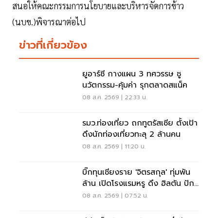
สนอให้คณะกรรมการนโยบายและบริหารจัดการข้าว
(นบข.)พิจารณาต่อไป
ข่าวที่เกี่ยวข้อง
ยูอาร์ซี กางแผน 3 ทศวรรษ ชู
นวัตกรรม-คุ้มค่า รุกตลาดสแน็ค
08 ส.ค. 2569 | 22:33 น.
รมว.ท่องเที่ยว ถกทูตรัสเซีย ตั้งเป้า
ดึงนักท่องเที่ยวทะลุ 2 ล้านคน
08 ส.ค. 2569 | 11:20 น.
บิ๊กทุนเชียงราย 'จิตรสกุล' ทุ่มพัน
ล้าน เปิดโรงแรมหรู ดึง ฮิลตัน ปัก
หมุดแบรนด์ใหม่
08 ส.ค. 2569 | 07:52 น.