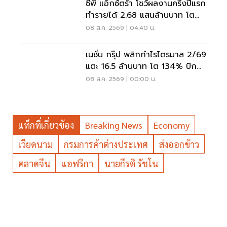
ซีพี แอ็กซ์ตร้า โชว์ผลงานครึ่งปีแรก
ทำรายได้ 2.68 แสนล้านบาท โต
3.6%
08 ส.ค. 2569 | 04:40 น.
เนชั่น กรุ๊ป พลิกกำไรไตรมาส 2/69
แตะ 16.5 ล้านบาท โต 134% ปัก
หมุดสู่ ‘มีเดียเทค’
08 ส.ค. 2569 | 00:00 น.
แท็กที่เกี่ยวข้อง
Breaking News
Economy
เวียดนาม
กรมการค้าต่างประเทศ
ส่งออกข้าว
ตลาดจีน
แอฟริกา
นายกีรติ รัชโน