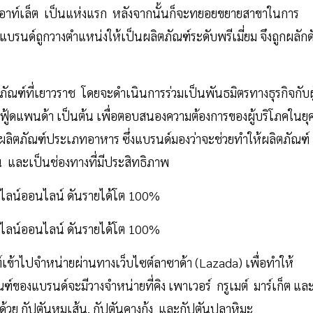
รี่ เอาท์เล็ต เป็นแห่งแรก หลังจากนั้นก็จะทยอยขยายสาขาในการ
ากแบรนด์ถูกวางตำแหน่งให้เป็นผลิตภัณฑ์ระดับพรีเมี่ยม จึงถูกผลักด
ภัณฑ์ที่เยาวราช โดยจะดำเนินการร่วมเป็นพันธมิตรทางธุรกิจกับผู
ละฟู้ดแพนด้า เป็นต้น เพื่อตอบสนองความต้องการของผู้บริโภคในยุ
ฉพาะผลิตภัณฑ์ประเภทอาหาร ซึ่งแบรนด์มองว่าจะช่วยทำให้ผลิตภัณฑ์
ึ้น และเป็นช่องทางที่มีประสิทธิภาพ
ข้าไปจำหน่ายผ่านทางเว็บไซต์ลาซาด้า (Lazada) เพื่อทำให้
ภัณฑ์ของแบรนด์จะมีวางจำหน่ายที่คิง เพาเวอร์ กรูเมต์ มาร์เก็ต แล
วย กัปตันหมูเส้น, กัปตันคางกุ้ง และกัปตันปลาหิมะ