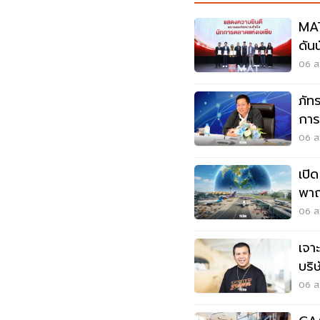
MAT
ดัน
06 ส.
ภัท
การ
อาก
06 ส.
เปิ
พาณ
เวี
06 ส.
เจา
บริ
06 ส.