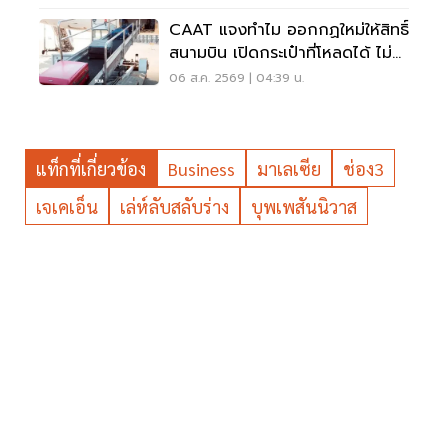
CAAT แจงทำไม ออกกฏใหม่ให้สิทธิ์
สนามบิน เปิดกระเป๋าที่โหลดได้ ไม่
ต้องเรียกเจ้าของ
06 ส.ค. 2569 | 04:39 น.
แท็กที่เกี่ยวข้อง
Business
มาเลเซีย
ช่อง3
เจเคเอ็น
เล่ห์ลับสลับร่าง
บุพเพสันนิวาส