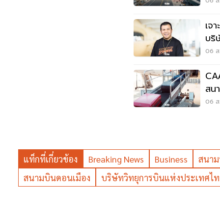
เวี
06 ส.
เจา
บริ
06 ส.
CAA
สนาม
ต้อ
06 ส.
แท็กที่เกี่ยวข้อง
Breaking News
Business
สนามบ
สนามบินดอนเมือง
บริษัทวิทยุการบินแห่งประเทศไ