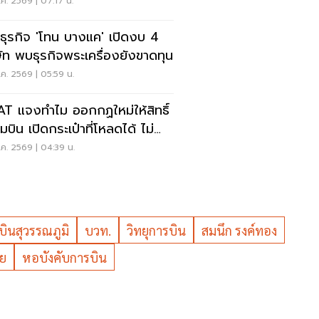
ยดนามแซงไทยแล้ว
ค. 2569 | 07:17 น.
ะธุรกิจ 'โทน บางแค' เปิดงบ 4
ษัท พบธุรกิจพระเครื่องยังขาดทุน
ค. 2569 | 05:59 น.
T แจงทำไม ออกกฏใหม่ให้สิทธิ์
บิน เปิดกระเป๋าที่โหลดได้ ไม่
งเรียกเจ้าของ
ค. 2569 | 04:39 น.
ินสุวรรณภูมิ
บวท.
วิทยุการบิน
สมนึก รงค์ทอง
ทย
หอบังคับการบิน