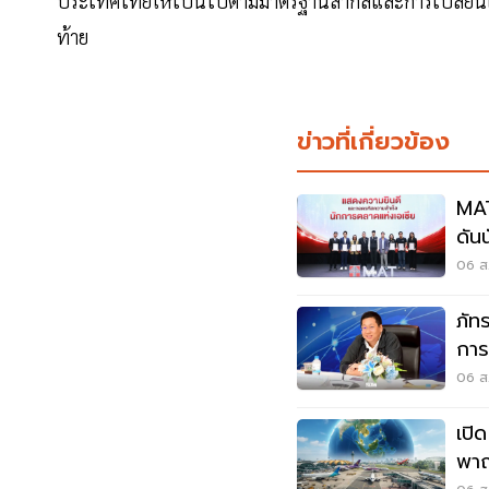
ประเทศไทยให้เป็นไปตามมาตรฐานสากลและการเปลี่ยนแป
ท้าย
ข่าวที่เกี่ยวข้อง
MAT
ดัน
06 ส.
ภัท
การ
อาก
06 ส.
เปิ
พาณ