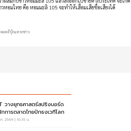
มาผสมกับข้าวหอมมะลิ 105 แล้วส่งออกไปขายต่างประเทศ จะเกิด
วหอมไทย คือ หอมมะลิ 105 จะทำให้เสื่อมเสียชื่อเสียงได้
โหลดอีบุ๊กแทรกข่าว
 วางยุทธศาสตร์สปริงบอร์ด
นักการตลาดไทยปักธงเวทีโลก
ค. 2569 | 10:35 น.