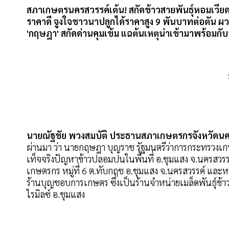
สภาเกษตรนครสวรรค์เต้น! สกัดข้าวสายพันธุ์หอมเวี
ราคาดี จูงใจชาวนาปลูกได้ราคาสูง 9 พันบาทต่อตัน ผว
'กฤษฎา' สกัดด่านคุมเข้ม แฉต้นเหตุนำเข้ามาพร้อมกับ
นายณัฐชัย พวงสมบัติ ประธานสภาเกษตรกรจังหวัดนคร
ผ่านมา ว่า นายกฤษฎา บุญราช รัฐมนตรีว่าการกระทรวงเก
เท็จจริงปัญหาข้าวปลอมปนในพื้นที่ อ.ชุมแสง จ.นครสวร
เกษตรกร หมู่ที่ 6 ต.ทับกฤช อ.ชุมแสง จ.นครสวรรค์ และห
ร้านบุญชอบการเกษตร ซึ่งเป็นร้านจำหน่ายเมล็ดพันธุ์ข้า
ไรมิลซ์ อ.ชุมแสง