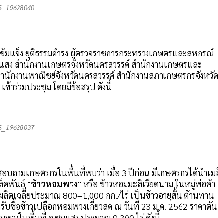
S__19628040
้มแข็ง ยุติธรรมดำรง ผู้ตรวจราชการกระทรวงเกษตรและสหกรณ์
มแสง สำนักงานเกษตรจังหวัดนครสวรรค์ สำนักงานเกษตรและ
์ สำนักงานพาณิชย์จังหวัดนครสวรรค์ สำนักงานสภาเกษตรกรจังหวัด
้าร่วมประชุม โดยมีข้อสรุป ดังนี้
S__19628037
บถามเกษตรกรในพื้นที่พบว่า เมื่อ 3 ปีก่อน มีเกษตรกรได้นำเมล
ล็ดพันธุ์
"ข้าวหอมพวง"
หรือ ข้าวหอมมะลิเวียดนาม ในหมู่พ่อค้า
ผลผลิตเฉลี่ยประมาณ 800–1,000 กก./ไร่ เป็นข้าวอายุสั้น ต้านทาน
ับซื้อข้าวเปลือกหอมพวงเกี่ยวสด ณ วันที่ 23 ม.ค. 2562 ราคาตัน
มพวงในพื้นที่ อ.ชุมแสง ประมาณ 9,300 ไร่ ดังนี้