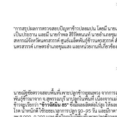
"การสรุปผลการตรวจสอบปัญหาข้าวปลอมปน โดยมี นายเข
เป็นประธาน และมี นายกำพล สิริรัตตนนท์ นายอำเภอชุ
สหกรณ์จังหวัดนครสวรรค์ ศูนย์เมล็ดพันธุ์ข้าวนครสวรรค
นครสวรรค์ เกษตรอำเภอชุมแสง และหน่วยงานที่เกี่ยวข้อง เข
นายณัฐชัยตรวจสอบพื้นที่เพาะปลูกข้าวหอมพวง จากการสอ
พันธุ์ข้าวมาจาก จ.สุพรรณบุรี มาปลูกในพื้นที่ เนื่องจากเม
ข้าวจะเรียกว่า
"ข้าวจัสมิน 85"
ซึ่งมีผลผลิตต่อไร่สูง ให้
โรค น้ำหนักดี ใช้ระยะเวลาการปลูก 90–95 วัน และมีราคาร
ละ 8,900–9,200 บาท ซึ่งปัจจุบันมีพื้นที่เพาะปลูกข้าวหอ