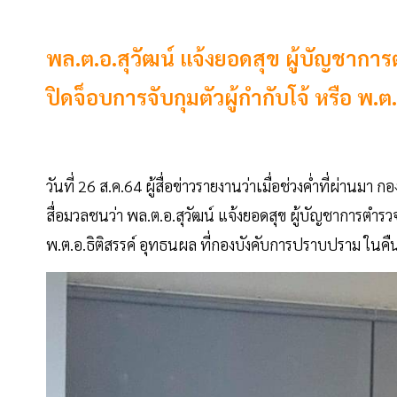
พล.ต.อ.สุวัฒน์ แจ้งยอดสุข ผู้บัญชาการ
ปิดจ็อบการจับกุมตัวผู้กำกับโจ้ หรือ พ.ต
วันที่ 26 ส.ค.64 ผู้สื่อข่าวรายงานว่าเมื่อช่วงค่ำที่ผ่า
สื่อมวลชนว่า พล.ต.อ.สุวัฒน์ แจ้งยอดสุข ผู้บัญชาการตำรวจ
พ.ต.อ.ธิติสรรค์ อุทธนผล ที่กองบังคับการปราบปราม ในคืนว