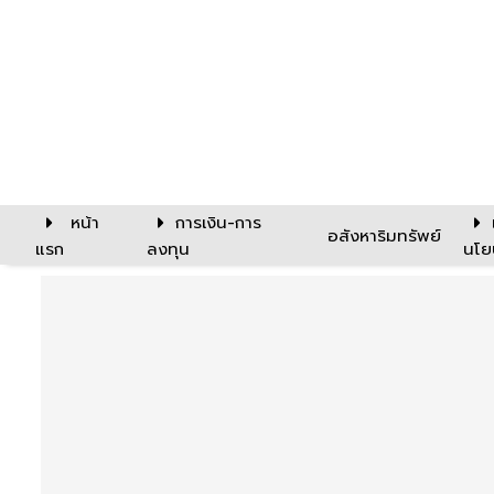
หน้า
การเงิน-การ
อสังหาริมทรัพย์
แรก
ลงทุน
นโย