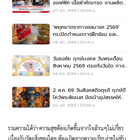
ออฟฟิศ เนื้อผ้าคัดเกรด งานผลิต
ได้มาตรฐาน
07 ส.ค. 2569 | 05:09 น.
'พยุหยาตราทางชลมารค 2569'
ทร.เปิดกำหนดการฝึกซ้อม และ
วันพระราชพิธี จุดชมขบวน
06 ส.ค. 2569 | 02:14 น.
วันธงชัย ฤกษ์มงคล วันพระเดือน
สิงหาคม 2569 ตรงกับวันใด กาง
ปฏิทินเช็กที่นี่
03 ส.ค. 2569 | 05:14 น.
2 ส.ค. 69 วันสันคสติจตุรถี ฤกษ์ดี
ไหว้พระพิฆเนศ ปัดเป่าอุปสรรคให้
ชีวิตปัง
02 ส.ค. 2569 | 03:28 น.
รวมความได้ว่า ความสุขต้องเกิดขึ้นจากใจล้วนๆไม่เกี่ยว
เนื่องกับวัตถุสิ่งของใดๆ ต้องเกิดจากความเรียบง่ายไม่ซับ