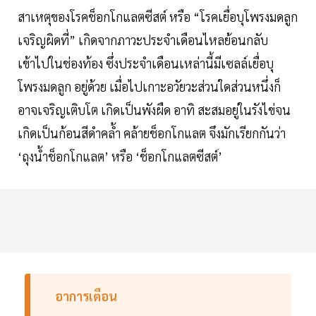
สาเหตุของโรคช็อกโกแลตซีสต์ หรือ “โรคเยื่อบุโพรงมดลูก
เจริญผิดที่” เกิดจากภาวะประจำเดือนไหลย้อนกลับ
เข้าไปในช่องท้อง ซึ่งประจำเดือนเหล่านี้มีเซลล์เยื่อบุ
โพรงมดลูก อยู่ด้วย เมื่อไปเกาะอวัยวะส่วนใดส่วนหนึ่งก็
อาจเจริญเติบโต เกิดเป็นพังผืด อาทิ สะสมอยู่ในรังไข่จน
เกิดเป็นก้อนสีดำคล้ำ คล้ายช็อกโกแลต จึงมักเรียกกันว่า
‘ถุงน้ำช็อกโกแลต’ หรือ ‘ช็อกโกแลตซีสต์’
อาการเตือน