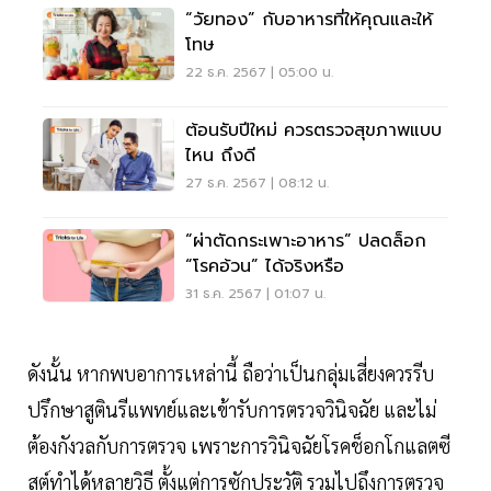
“วัยทอง” กับอาหารที่ให้คุณและให้
โทษ
22 ธ.ค. 2567 | 05:00 น.
ต้อนรับปีใหม่ ควรตรวจสุขภาพแบบ
ไหน ถึงดี
27 ธ.ค. 2567 | 08:12 น.
“ผ่าตัดกระเพาะอาหาร” ปลดล็อก
“โรคอ้วน” ได้จริงหรือ
31 ธ.ค. 2567 | 01:07 น.
ดังนั้น หากพบอาการเหล่านี้ ถือว่าเป็นกลุ่มเสี่ยงควรรีบ
ปรึกษาสูตินรีแพทย์และเข้ารับการตรวจวินิจฉัย และไม่
ต้องกังวลกับการตรวจ เพราะการวินิจฉัยโรคช็อกโกแลตซี
สต์ทำได้หลายวิธี ตั้งแต่การซักประวัติ รวมไปถึงการตรวจ