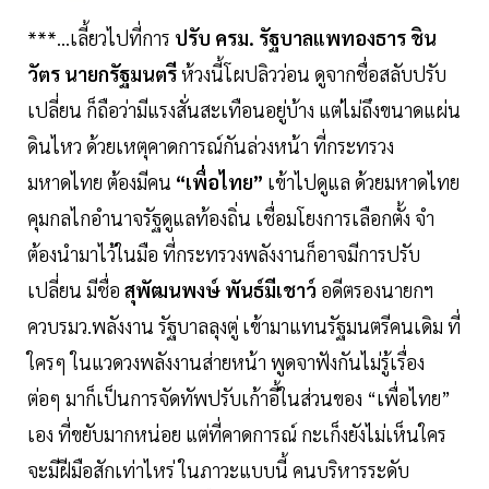
***...เลี้ยวไปที่การ
ปรับ ครม. รัฐบาลแพทองธาร ชิน
วัตร นายกรัฐมนตรี
ห้วงนี้โผปลิวว่อน ดูจากชื่อสลับปรับ
เปลี่ยน ก็ถือว่ามีแรงสั่นสะเทือนอยู่บ้าง แต่ไม่ถึงขนาดแผ่น
ดินไหว ด้วยเหตุคาดการณ์กันล่วงหน้า ที่กระทรวง
มหาดไทย ต้องมีคน
“เพื่อไทย”
เข้าไปดูแล ด้วยมหาดไทย
คุมกลไกอำนาจรัฐดูแลท้องถิ่น เชื่อมโยงการเลือกตั้ง จำ
ต้องนำมาไว้ในมือ ที่กระทรวงพลังงานก็อาจมีการปรับ
เปลี่ยน มีชื่อ
สุพัฒนพงษ์ พันธ์มีเชาว์
อดีตรองนายกฯ
ควบรมว.พลังงาน รัฐบาลลุงตู่ เข้ามาแทนรัฐมนตรีคนเดิม ที่
ใครๆ ในแวดวงพลังงานส่ายหน้า พูดจาฟังกันไม่รู้เรื่อง
ต่อๆ มาก็เป็นการจัดทัพปรับเก้าอี้ในส่วนของ “เพื่อไทย”
เอง ที่ขยับมากหน่อย แต่ที่คาดการณ์ กะเก็งยังไม่เห็นใคร
จะมีฝีมือสักเท่าไหร่ ในภาวะแบบนี้ คนบริหารระดับ