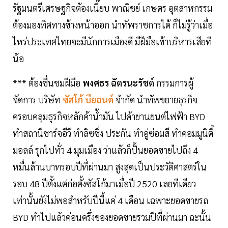
รัฐมนตรีเศรษฐกิจต้องเนี๊ยบ พาณิชย์ เกษตร อุตสาหกรรม
ต้องมองทิศทางข้างหน้าออก นำทัพราชการได้ ก็ไม่รู้ว่าเมื่อ
ไหร่ประเทศไทยจะมีนักการเมืองดี มีฝีมือเข้าบริหารเสียที
น้อ
*** ต้องชื่นชมฝีมือ
พงศธร ฉัตรนะรัชต์
กรรมการผู้
จัดการ บริษัท
ซัสโก้ บียอนด์
จำกัด นำทัพขยายธุรกิจ
ครอบคลุมธุรกิจหลักค้านํ้ามัน ไปค้ายานยนต์ไฟฟ้า BYD
ทำสถานีชาร์จอีวี ทำลิซซิ่ง ประกัน ทำอู่ซ่อมสี ทำคอมมูนิตี้
มอลล์ รุกไปทั่ว 4 มุมเมือง ว่าแล้วก็ปั้นยอดขายไปถึง 4
หมื่นล้านบาทรอบปีที่ผ่านมา สูงสุดเป็นประวัติศาสตร์ใน
รอบ 48 ปีตั้งแต่ก่อตั้งซัสโก้มาเมื่อปี 2520 เลยทีเดียว
เท่านั้นยังไม่พอสำหรับปีนี้แค่ 4 เดือน เฉพาะยอดขายรถ
BYD ทำไปแล้วค่อนครึ่งของยอดขายรวมปีที่ผ่านมา ฉะนั้น