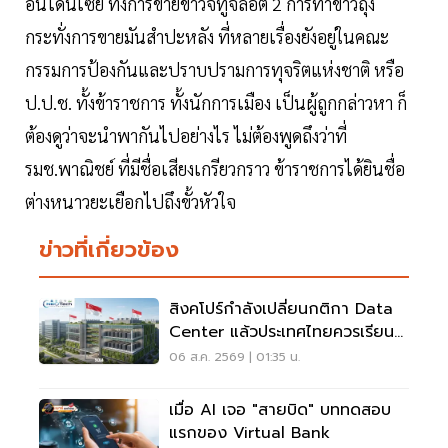
อินโดนีเซีย ทั้งการขายข้าวจีทูจีล็อต 2 การทำข้าวถุง
กระทั่งการขายมันสำปะหลัง ที่หลายเรื่องยังอยู่ในคณะ
กรรมการป้องกันและปราบปรามการทุจริตแห่งชาติ หรือ
ป.ป.ช. ทั้งข้าราชการ ทั้งนักการเมือง เป็นผู้ถูกกล่าวหา ก็
ต้องดูว่าจะนำพากันไปอย่างไร ไม่ต้องพูดถึงว่าที่
รมช.พาณิชย์ ที่มีชื่อเสียงเกรียวกราว ข้าราชการได้ยินชื่อ
ต่างหนาวยะเยือกไปถึงขั้วหัวใจ
ข่าวที่เกี่ยวข้อง
สิงคโปร์กำลังเปลี่ยนกติกา Data
Center แล้วประเทศไทยควรเรียนรู้
อะไร?
06 ส.ค. 2569 | 01:35 น.
เมื่อ AI เจอ "สายบิด" บททดสอบ
แรกของ Virtual Bank