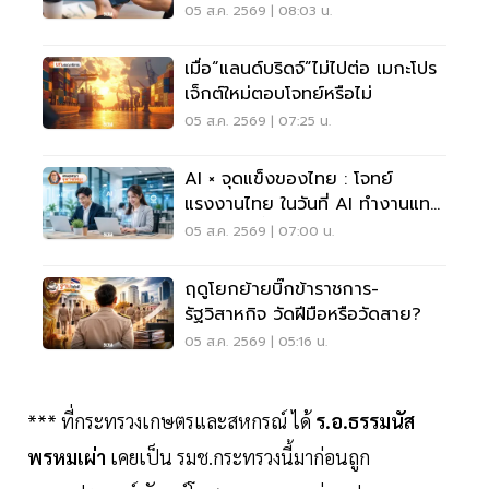
05 ส.ค. 2569 | 08:03 น.
เมื่อ“แลนด์บริดจ์”ไม่ไปต่อ เมกะโปร
เจ็กต์ใหม่ตอบโจทย์หรือไม่
05 ส.ค. 2569 | 07:25 น.
AI × จุดแข็งของไทย : โจทย์
แรงงานไทย ในวันที่ AI ทำงานแทน
เราได้มากขึ้น
05 ส.ค. 2569 | 07:00 น.
ฤดูโยกย้ายบิ๊กข้าราชการ-
รัฐวิสาหกิจ วัดฝีมือหรือวัดสาย?
05 ส.ค. 2569 | 05:16 น.
*** ที่กระทรวงเกษตรและสหกรณ์ ได้
ร.อ.ธรรมนัส
พรหมเผ่า
เคยเป็น รมช.กระทรวงนี้มาก่อนถูก