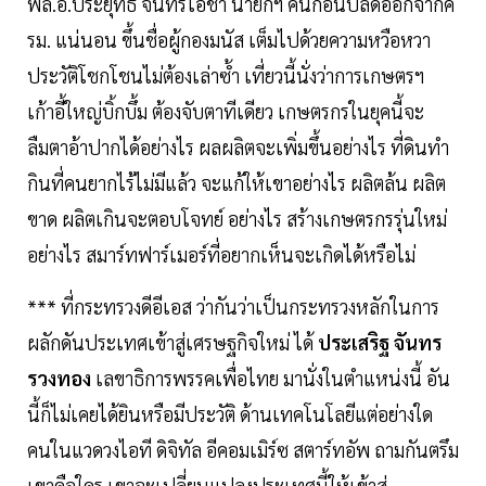
พล.อ.ประยุทธ์ จันทร์โอชา นายกฯ คนก่อนปลดออกจากค
รม. แน่นอน ขึ้นชื่อผู้กองมนัส เต็มไปด้วยความหวือหวา
ประวัติโชกโชนไม่ต้องเล่าซ้ำ เที่ยวนี้นั่งว่าการเกษตรฯ
เก้าอี้ใหญ่บิ้กบึ้ม ต้องจับตาทีเดียว เกษตรกรในยุคนี้จะ
ลืมตาอ้าปากได้อย่างไร ผลผลิตจะเพิ่มขึ้นอย่างไร ที่ดินทำ
กินที่คนยากไร้ไม่มีแล้ว จะแก้ให้เขาอย่างไร ผลิตล้น ผลิต
ขาด ผลิตเกินจะตอบโจทย์ อย่างไร สร้างเกษตรกรรุ่นใหม่
อย่างไร สมาร์ทฟาร์เมอร์ที่อยากเห็นจะเกิดได้หรือไม่
*** ที่กระทรวงดีอีเอส ว่ากันว่าเป็นกระทรวงหลักในการ
ผลักดันประเทศเข้าสู่เศรษฐกิจใหม่ ได้
ประเสริฐ จันทร
รวงทอง
เลขาธิการพรรคเพื่อไทย มานั่งในตำแหน่งนี้ อัน
นี้ก็ไม่เคยได้ยินหรือมีประวัติ ด้านเทคโนโลยีแต่อย่างใด
คนในแวดวงไอที ดิจิทัล อีคอมเมิร์ซ สตาร์ทอัพ ถามกันตรึม
เขาคือใคร เขาจะเปลี่ยนแปลงประเทศนี้ให้เข้าสู่