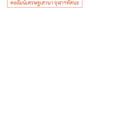
คอลัมน์เศรษฐเสวนา จุฬาฯทัศนะ