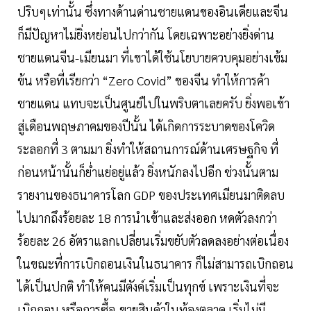
ปริบๆเท่านั้น ซึ่งทางด้านด่านชายแดนของอินเดียและจีน
ก็มีปัญหาไม่ยิ่งหย่อนไปกว่ากัน โดยเฉพาะอย่างยิ่งด่าน
ชายแดนจีน-เมียนมา ที่เขาได้ใช้นโยบายควบคุมอย่างเข้ม
ข้น หรือที่เรียกว่า “Zero Covid” ของจีน ทำให้การค้า
ชายแดน แทบจะเป็นศูนย์ไปในพริบตาเลยครับ ยิ่งพอเข้า
สู่เดือนพฤษภาคมของปีนั้น ได้เกิดการระบาดของโควิด
ระลอกที่ 3 ตามมา ยิ่งทำให้สถานการณ์ด้านเศรษฐกิจ ที่
ก่อนหน้านั้นก็ย่ำแย่อยู่แล้ว ยิ่งหนักลงไปอีก ช่วงนั้นตาม
รายงานของธนาคารโลก GDP ของประเทศเมียนมาติดลบ
ไปมากถึงร้อยละ 18 การนำเข้าและส่งออก หดตัวลงกว่า
ร้อยละ 26 อัตราแลกเปลี่ยนเริ่มขยับตัวลดลงอย่างต่อเนื่อง
ในขณะที่การเบิกถอนเงินในธนาคาร ก็ไม่สามารถเบิกถอน
ได้เป็นปกติ ทำให้คนมีตังค์เริ่มเป็นทุกข์ เพราะเงินที่จะ
เบิกถอน หรือการซื้อ-ขายสินค้าในท้องตลาด เริ่มไม่มี