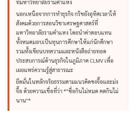
ที่มหาวิทยาลัยรามคำแหง
นอกเหนือจากการทำธุรกิจ กริชยังอุทิศเวลาให้
สังคมด้วยการสอนวิชาเศรษฐศาสตร์ที่
มหาวิทยาลัยรามคำแหง โดยนำค่าตอบแทน
ทั้งหมดมอบเป็นทุนการศึกษาให้แก่นักศึกษา
รวมทั้งเขียนบทความและหนังสือถ่ายทอด
ประสบการณ์ด้านธุรกิจในภูมิภาค CLMV เพื่อ
เผยแพร่ความรู้สู่สาธารณะ
ยึดมั่นในหลักจริยธรรมตามแนวคิดขงจื๊อและม่ง
จื๊อ ด้วยความเชื่อที่ว่า *"ซื่อกินไม่หมด คดกินไม่
นาน"*