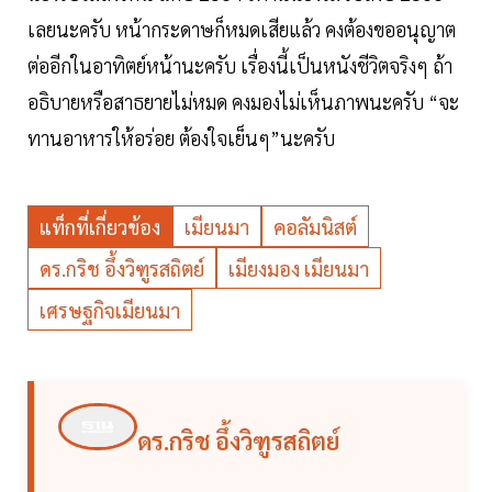
เลยนะครับ หน้ากระดาษก็หมดเสียแล้ว คงต้องขออนุญาต
ต่ออีกในอาทิตย์หน้านะครับ เรื่องนี้เป็นหนังชีวิตจริงๆ ถ้า
อธิบายหรือสาธยายไม่หมด คงมองไม่เห็นภาพนะครับ “จะ
ทานอาหารให้อร่อย ต้องใจเย็นๆ”นะครับ
แท็กที่เกี่ยวข้อง
เมียนมา
คอลัมนิสต์
ดร.กริช อึ้งวิฑูรสถิตย์
เมียงมอง เมียนมา
เศรษฐกิจเมียนมา
ดร.กริช อึ้งวิฑูรสถิตย์