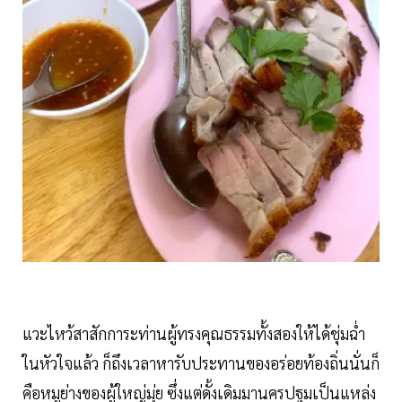
แวะไหว้สาสักการะท่านผู้ทรงคุณธรรมทั้งสองให้ได้ชุ่มฉ่ำ
ในหัวใจแล้ว ก็ถึงเวลาหารับประทานของอร่อยท้องถิ่นนั่นก็
คือหมูย่างของผู้ใหญ่มุ่ย ซึ่งแต่ดั้งเดิมมานครปฐมเป็นแหล่ง