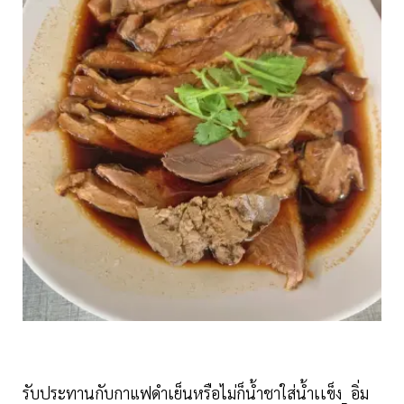
รับประทานกับกาแฟดำเย็นหรือไม่ก็น้ำชาใส่น้ำเเข็ง_ อิ่ม