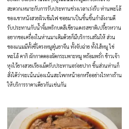
สะดวกเหมาะกับการรับประทานช่วงเวลาเร่งรีบ ห่านพะโล้
ของเขาหนังสวยผิวเข้มไฟ ซอยมาเป็นชิ้นชิ้นกำลังงามดี
รับประทานกับน้ำจิ้มพริกบดสีเขียวแดงรสชาติเปรี้ยวหวาน
อยากขอเครื่องในห่านมาเติมด้วยก็มีบริการเสริมให้ ส่วน
ของแนมมีทั้งซี่โครงหมูตุ๋นยาจีน ทั้งจับฉ่าย ทั้งไส้หมู ไข่
พะโล้ คากิ ผักกาดดองผัดกระเพาะหมู พร้อมพรั่ก ข้าวเจ้า
หุงไว้ยางสวยเรียงเม็ดรับประทานอร่อยปาก ชิ้นส่วนห่านก็
สั่งได้ว่าจะเน้นน่องเน้นสะโพกหน้าอกหรืออย่างไรทางร้าน
ให้บริการราคาเดียวกันเช่นกัน