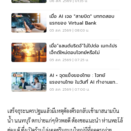
อะไร?
06 ส.ค. 2569 | 01:35 น.
เมื่อ AI เจอ "สายบิด" บททดสอบ
แรกของ Virtual Bank
05 ส.ค. 2569 | 08:03 น.
เมื่อ“แลนด์บริดจ์”ไม่ไปต่อ เมกะโปร
เจ็กต์ใหม่ตอบโจทย์หรือไม่
05 ส.ค. 2569 | 07:25 น.
AI × จุดแข็งของไทย : โจทย์
แรงงานไทย ในวันที่ AI ทำงานแทน
เราได้มากขึ้น
05 ส.ค. 2569 | 07:00 น.
เสร็จธุระนครปฐมแล้วมีเหตุต้องตีรถกลับเข้ามาสนามบิน
น้ำ นนทบุรี ตกบ่ายแก่ๆหิวพอดี ต้องขอแนะนำ ห่านพะโล้
ฮ่องเต้ ซึ่งเปิดร้านโล่งๆอยู่ริมถนนใหญ่มีที่จอดรถง่าย