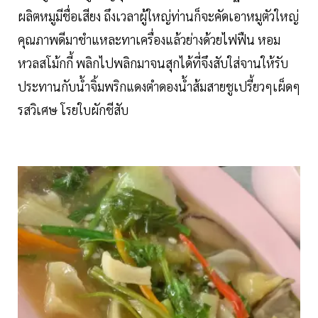
ผลิตหมูมีชื่อเสียง ถึงเวลาผู้ใหญ่ท่านก็จะคัดเอาหมูตัวใหญ่
คุณภาพดีมาชำแหละทาเครื่องแล้วย่างด้วยไฟฟืน หอม
หวลสโม้กกี้ พลิกไปพลิกมาจนสุกได้ที่จึงสับใส่จานให้รับ
ประทานกับน้ำจิ้มพริกแดงตำดองน้ำส้มสายชูเปรี้ยวๆเผ็ดๆ
รสวิเศษ โรยใบผักชีสับ