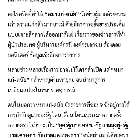
อะไรหรือที่ทำให้
“หมาแก่-ดนัย”
นักข่าวผู้มากด้วยความ
เก๋า ความแก่กล้า มากบารมี ด้วยลีลาการขยี้ขยายประเด็น
แบบเจาะลึกลากไส้ออกมาตีแผ่ เรื่องราวของข่าวสารที่ทั้ง
ผู้นำประเทศ ผู้บริหารองค์กรรั, องค์กรเอกชน ต้องคอย
มอนิเตอร์ ข้อมูลเชิงลึกจากรายการ
หลายข่าว หลายเรื่องราว อาจไม่มีใครกล้าเปิด แต่
“หมา
แก่-ดนัย”
กล้าหาญต้านพายุลม จนนำมาสู่การ
เปลี่ยนแปลงในหลายเหตุการณ์
คนในบอกว่า หมาแก่-ดนัย จัดรายการที่ช่อง 9 ซึ่งอยู่ภายใต้
การกำกับดูแลของรัฐ โดนเตือน โดนเบรก มาหลายครั้ง
หลายครา ไม่ว่าจะเป็น
“ยุครัฐบาล คสช.-รัฐบาลลุงตู่-รัฐ
บาลเศรษฐา-รัฐบาลแพทองธาร”
ดนัยผ่านมาได้ทุกครา