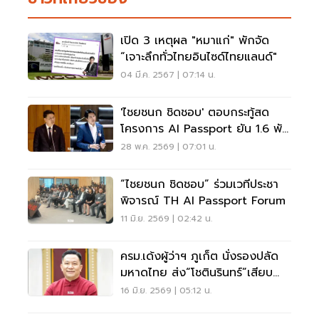
เปิด 3 เหตุผล "หมาแก่" พักจัด
“เจาะลึกทั่วไทยอินไซด์ไทยแลนด์"
04 มี.ค. 2567 | 07:14 น.
'ไชยชนก ชิดชอบ' ตอบกระทู้สด
โครงการ AI Passport ยัน 1.6 พัน
ล้าน โปร่งใส พร้อมให้ตรวจสอบ
28 พ.ค. 2569 | 07:01 น.
“ไชยชนก ชิดชอบ” ร่วมเวทีประชา
พิจารณ์ TH AI Passport Forum
11 มิ.ย. 2569 | 02:42 น.
ครม.เด้งผู้ว่าฯ ภูเก็ต นั่งรองปลัด
มหาดไทย ส่ง“โชตินรินทร์”เสียบ
แทน
16 มิ.ย. 2569 | 05:12 น.