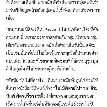
รับฟังความเห็น ซึ่ง นายดนัย ตั้งข้อสังเกตว่า กลุ่มคนที่เข้า
มารับฟังข้อมูลคล้ายกับกลุ่มคนที่เข้าฟังเวทีหาเสียงทางการ
เมือง
"สาบานนะ นี่คือเวที AI Passport ไม่ใช่เวทีหาเสียง ที่ต้อง
ถามแบบนี้ เพราะบรรยากาศคล้ายกัน กลุ่มเป้าหมายกลุ่ม
เดียวกันอย่างประหลาด" ดนัย ตั้งคำถามในวันนั้น แต่จะ
เป็นเช่นนั้นหรือไม่ ไม่มีใครรู้ เพราะทุกสื่อก็นำเสนอข่าว
แนวเดียวกัน และ
“ไชยชนก ชิดชอบ”
ก็มีความสุขุม นุ่ม
ลึกในมุมคิด ที่ไม่ใช่ระรานผู้คน ที่เห็นต่าง...
รหัสนัย “ใบไม้ที่หายไป” ที่หมาแก่ดนัย ทิ้งทุ่นไว้ ชวนให้
ค้นหา หนังสือกวีนิพนธ์เรื่อง
“ใบไม้ที่หายไป”
ของ
จิระ
นันท์ พิตรปรีชา
กวีซีไรต์ ที่ถ่ายทอดกลอนสุภาพ บอก
เรื่องราวที่เกิดขึ้นจริงในชีวิตของผู้ประพันธ์ ระหว่าง ปี