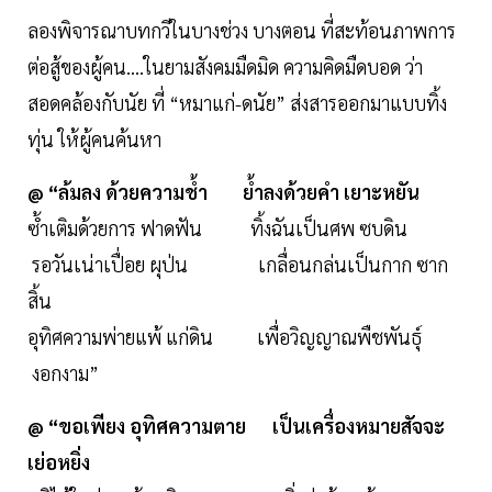
ลองพิจารณาบทกวีในบางช่วง บางตอน ที่สะท้อนภาพการ
ต่อสู้ของผู้คน....ในยามสังคมมืดมิด ความคิดมืดบอด ว่า
สอดคล้องกับนัย ที่ “หมาแก่-ดนัย” ส่งสารออกมาแบบทิ้ง
ทุ่น ให้ผู้คนค้นหา
@ “ล้มลง ด้วยความช้ำ ย้ำลงด้วยคำ เยาะหยัน
ซ้ำเติมด้วยการ ฟาดฟัน ทิ้งฉันเป็นศพ ซบดิน
รอวันเน่าเปื่อย ผุป่น เกลื่อนกล่นเป็นกาก ซาก
สิ้น
อุทิศความพ่ายแพ้ แก่ดิน เพื่อวิญญาณพืชพันธุ์
งอกงาม”
@ “ขอเพียง อุทิศความตาย เป็นเครื่องหมายสัจจะ
เย่อหยิ่ง