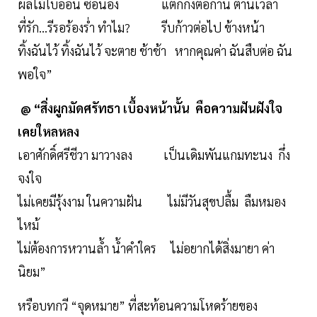
ผลิไม้ใบอ่อน ซ้อนอิง แตกกิ่งต่อก้าน ต้านเวลา
ที่รัก…รีรอร้องร่ำ ทำไม? รีบก้าวต่อไป ข้างหน้า
ทิ้งฉันไว้ ทิ้งฉันไว้ จะตาย ช้าช้า หากคุณค่า ฉันสืบต่อ ฉัน
พอใจ”
@ “สิ่งผูกมัดศรัทธา เบื้องหน้านั้น คือความฝันฝังใจ
เคยใหลหลง
เอาศักดิ์ศรีชีวา มาวางลง เป็นเดิมพันแกมทะนง กึ่ง
จงใจ
ไม่เคยมีรุ้งงาม ในความฝัน ไม่มีวันสุขปลื้ม ลืมหมอง
ไหม้
ไม่ต้องการหวานล้ำ น้ำคำใคร ไม่อยากได้สิ่งมายา ค่า
นิยม”
หรือบทกวี “จุดหมาย” ที่สะท้อนความโหดร้ายของ