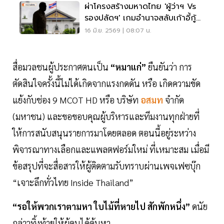
ผ่าโครงสร้างมหาดไทย 'ผู้ว่าฯ Vs
รองปลัดฯ' เกมอำนาจสลับเก้าอี้กู้
วิกฤตภูเก็ต
16 มิ.ย. 2569 | 08:07 น.
สื่อมวลชนผู้ประกาศตนเป็น
“หมาแก่”
ยืนยันว่า การ
ตัดสินใจครั้งนี้ไม่ได้เกิดจากแรงกดดัน หรือ เกิดความขัด
แย้งกับช่อง 9 MCOT HD หรือ บริษัท
อสมท
จำกัด
(มหาชน) และขอขอบคุณผู้บริหารและทีมงานทุกฝ่ายที่
ให้การสนับสนุนรายการมาโดยตลอด ตอนนี้อยู่ระหว่าง
พิจารณาทางเลือกและแพลตฟอร์มใหม่ ที่เหมาะสม เมื่อมี
ข้อสรุปที่จะสื่อสารให้ผู้ติดตามรับทราบผ่านเพจเฟซบุ๊ก
“เจาะลึกทั่วไทย Inside Thailand”
“รอให้พวกเราตามหา ใบไม้ที่หายไป สักพักหนึ่ง”
ดนัย
กล่าวทิ้งท้ายให้ผู้คนได้ค้นหา