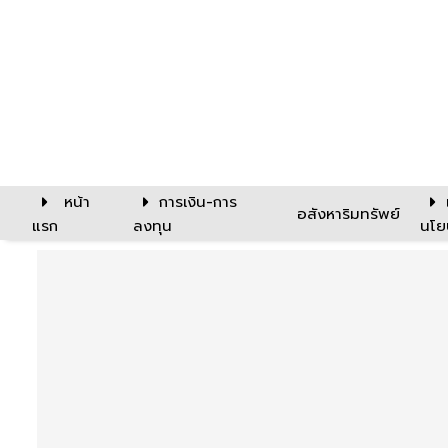
หน้า
การเงิน-การ
อสังหาริมทรัพย์
แรก
ลงทุน
นโย