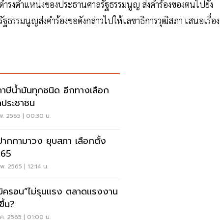
ระการดำรงตำแหน่งของประธานศาลรัฐธรรมนูญ ส่งคำร้องของตนไปยัง
ฐธรรมนูญส่งคำร้องขอดังกล่าวไปให้เลขาธิการวุฒิสภา เสนอเรื่อง
าษีน้ำมันทุกชนิด อีกทางเลือก
ลประชาชน
พ. 2565 | 00:30 น.
ปากกามาวง ยุบสภา เลือกตั้ง
.65
พ. 2565 | 12:14 น.
มิครอน”ไม่รุนแรง ตลาดแรงงาน
ขึ้น?
.ค. 2565 | 01:00 น.