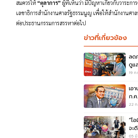
สมควรให้
“ตุลาการ”
ผู้ที่เห็นว่า มีปัญหาเกี่ยวกับวา
เลขาธิการสำนักงานศาลรัฐธรรมนูญ เพื่อให้สำนักงานศาลรั
ต่อประธานกรรมการสรรหาต่อไป
ข่าวที่เกี่ยวข้อง
ลดภ
ดูแ
19 ก.
เอา
ก.ค
22 ก.
“โอ
จะดี
05 มี