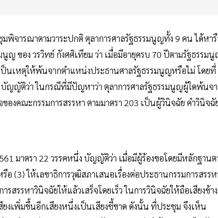
ระชุมพิจารณาตามวาระปกติ ตุลาการศาลรัฐธรรมนูญทั้ง 9 คน ได้หาร
ญ ของ วรวิทย์ กังศศิเทียม ว่า เมื่อมีอายุครบ 70 ปีตามรัฐธรรมน
ันเป็นเหตุให้พ้นจากตำแหน่งประธานศาลรัฐธรรมนูญหรือไม่ โดยที่
บัญญัติว่า ในกรณีที่มีปัญหาว่า ตุลาการศาลรัฐธรรมนูญผู้ใดพ้นจ
าจของคณะกรรมการสรรหา ตามมาตรา 203 เป็นผู้วินิจฉัย คำวินิจฉั
61 มาตรา 22 วรรคหนึ่ง บัญญัติว่า เมื่อมีผู้ร้องขอโดยมีหลักฐาน
หรือ (3) ให้เลขาธิการวุฒิสภาเสนอเรื่องต่อประธานกรรมการสรรห
สรรหาวินิจฉัยให้แล้วเสร็จโดยเร็ว ในการวินิจฉัยให้ถือเสียงข้าง
ิ่มขึ้นอีกเสียงหนึ่งเป็นเสียงชี้ขาด ดังนั้น ที่ประชุม จึงเห็น