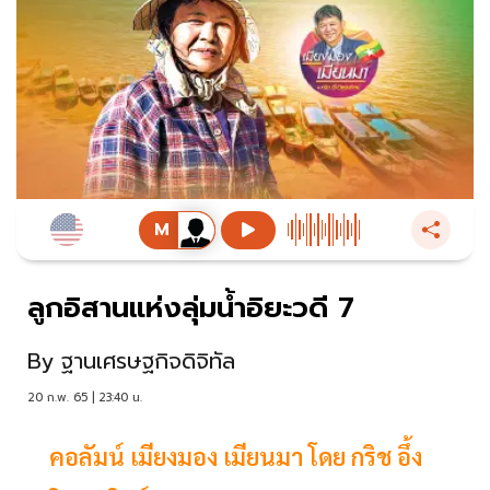
ลูกอิสานแห่งลุ่มน้ำอิยะวดี 7
By
ฐานเศรษฐกิจดิจิทัล
20 ก.พ. 65 | 23:40 น.
คอลัมน์ เมียงมอง เมียนมา โดย กริช อึ้ง