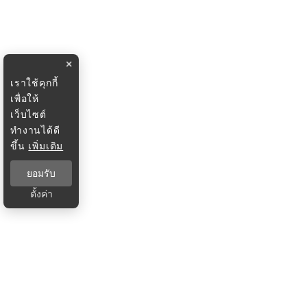
×
เราใช้คุกกี้
เพื่อให้
เว็บไซต์
ทำงานได้ดี
ขึ้น
เพิ่มเติม
ยอมรับ
ตั้งค่า