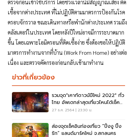
ตรวจก่อนเข้าใช้บริการ โดยช่วงเวลานี้มีสัญญาณเสี่ยง ติด
เชื้อจากต่างประเทศ ที่ไม่ปฏิบัติตามมาตรการป้องกันโรค
ครอบจักรวาล ขณะเดินทางหรือพำนักต่างประเทศ รวมถึง
คลัสเตอร์ในประเทศ โดยหลังปีใหม่อาจมีการระบาดมาก
ขึ้น โดยเฉพาะโอมิครอนที่ติดเชื้อง่าย ซึ่งต้องขอให้ปฏิบัติ
มาตรการทำงานจากที่บ้าน (Work From Home) อย่างต่อ
เนื่อง และตรวจคัดกรองก่อนกลับเข้ามาทำงาน
ข่าวที่เกี่ยวข้อง
รวมจุด"เคาท์ดาวน์ปีใหม่ 2022" ทั่ว
ไทย อัพเดทล่าสุดเที่ยวไหนได้เช็คที่
นี่
27 ธ.ค. 2564 | 23:30 น.
ส่องจุดเช็คอินท่องเที่ยว “ปิ้งงู ปิ๊ง
รัก” แลนด์มาร์คใหม่ จ.สกลนคร