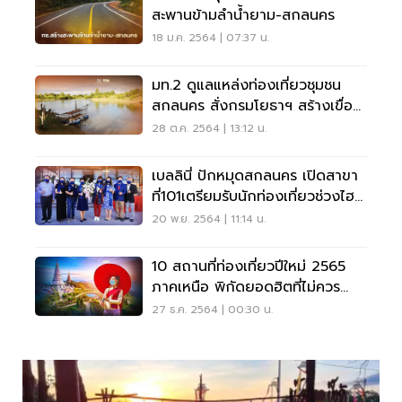
สะพานข้ามลำน้ำยาม-สกลนคร
18 ม.ค. 2564 | 07:37 น.
มท.2 ดูแลแหล่งท่องเที่ยวชุมชน
สกลนคร สั่งกรมโยธาฯ สร้างเขื่อน
กันตลิ่งพัง
28 ต.ค. 2564 | 13:12 น.
เบลลินี่ ปักหมุดสกลนคร เปิดสาขา
ที่101เตรียมรับนักท่องเที่ยวช่วงไฮซี
ซั่น
20 พ.ย. 2564 | 11:14 น.
10 สถานที่ท่องเที่ยวปีใหม่ 2565
ภาคเหนือ พิกัดยอดฮิตที่ไม่ควร
พลาด
27 ธ.ค. 2564 | 00:30 น.