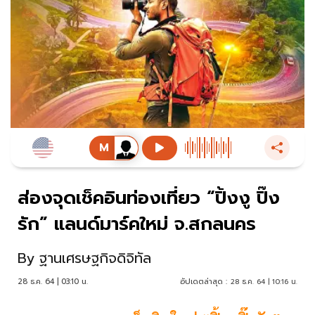
ส่องจุดเช็คอินท่องเที่ยว “ปิ้งงู ปิ๊ง
รัก” แลนด์มาร์คใหม่ จ.สกลนคร
By
ฐานเศรษฐกิจดิจิทัล
28 ธ.ค. 64 | 03:10 น.
อัปเดตล่าสุด :
28 ธ.ค. 64 | 10:16 น.