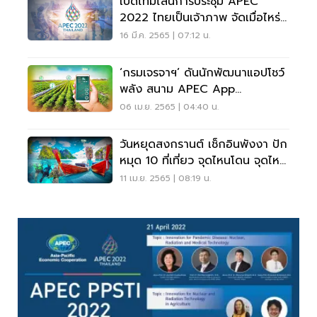
เปิดไทม์ไลน์การประชุม APEC
2022 ไทยเป็นเจ้าภาพ จัดเมื่อไหร่
ที่ไหนบ้าง
16 มี.ค. 2565 | 07:12 น.
‘กรมเจรจาฯ’ ดันนักพัฒนาแอปโชว์
พลัง สนาม APEC App
Challenge
06 เม.ย. 2565 | 04:40 น.
วันหยุดสงกรานต์ เช็กอินพังงา ปัก
หมุด 10 ที่เที่ยว จุดไหนโดน จุดไหน
ปัง เช็กเลย
11 เม.ย. 2565 | 08:19 น.