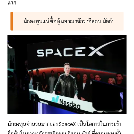
แรก
นักลงทุนแห่ซื้อหุ้นอาณาจักร 'อีลอน มัสก์'
นักลงทุนจำนวนมากมอง SpaceX เป็นโอกาสในการเข้า
ถือหุ้นในอาณาจักรธุรกิจของ อีลอน มัสก์ ที่ครอบคลุมทั้ง