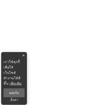
×
เราใช้คุกกี้
เพื่อให้
เว็บไซต์
ทำงานได้ดี
ขึ้น
เพิ่มเติม
ยอมรับ
ตั้งค่า