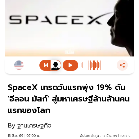
SpaceX เทรดวันแรกพุ่ง 19% ดัน
'อีลอน มัสก์' สู่มหาเศรษฐีล้านล้านคน
แรกของโลก
By
ฐานเศรษฐกิจ
13 มิ.ย. 69 | 07:00 น.
อัปเดตล่าสุด :
13 มิ.ย. 69 | 10:18 น.