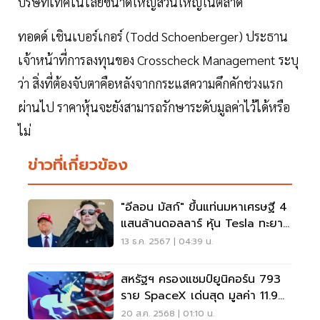
บริษัทเทคโนโลยีขนาดใหญ่ส่วนใหญ่ในตลาด
ทอดด์ เชินเบอร์เกอร์ (Todd Schoenberger) ประธาน
เจ้าหน้าที่การลงทุนของ Crosscheck Management ระบุ
ว่า สิ่งที่ต้องจับตาคือหลังจากกระแสความคึกคักช่วงแรก
ผ่านไป ราคาหุ้นจะยังสามารถรักษาระดับมูลค่าไว้ได้หรือ
ไม่
ข่าวที่เกี่ยวข้อง
"อีลอน มัสก์" ขึ้นแท่นมหาเศรษฐี 4
แสนล้านดอลลาร์ หุ้น Tesla ทะยาน
ไม่หยุด
13 ธ.ค. 2567 | 04:39 น.
สหรัฐฯ ครองแชมป์ยูนิคอร์น 793
ราย SpaceX เด่นสุด มูลค่า 11.9
ล้านล้านบาท
20 ส.ค. 2568 | 01:10 น.