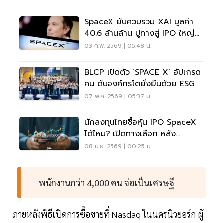
SpaceX ยันควบรวม XAI มูลค่า
40.6 ล้านล้าน ปูทางสู่ IPO ใหญ่
สุดในประวัติศาสตร์
03 ก.พ. 2569 | 05:48 น.
BLCP เปิดตัว ‘SPACE X’ อัปเกรด
คน ดันองค์กรโตยั่งยืนด้วย ESG
07 พ.ค. 2569 | 05:37 น.
นักลงทุนไทยซื้อหุ้น IPO SpaceX
ได้ไหม? เปิดทางเลือก หลัง
"SPCX" เทรด 12 มิ.ย.นี้
08 มิ.ย. 2569 | 00:25 น.
พนักงานกว่า 4,000 คน จ่อเป็นเศรษฐี
ภายหลังพิธีเปิดการซื้อขายที่ Nasdaq ในนครนิวยอร์ก ผู้